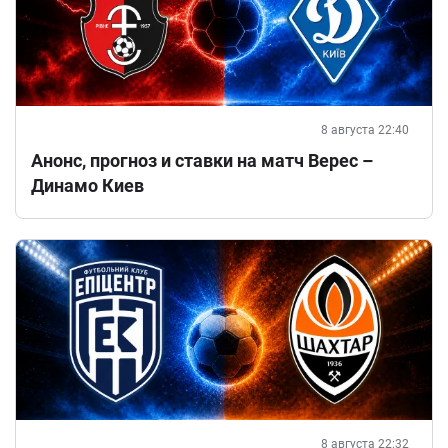
8 августа 22:40
Анонс, прогноз и ставки на матч Верес –
Динамо Киев
8 августа 22:32