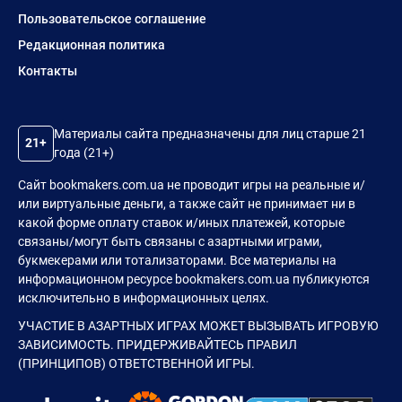
Пользовательское соглашение
Редакционная политика
Контакты
Материалы сайта предназначены для лиц старше 21
21+
года (21+)
Сайт bookmakers.com.ua не проводит игры на реальные и/
или виртуальные деньги, а также сайт не принимает ни в
какой форме оплату ставок и/иных платежей, которые
связаны/могут быть связаны с азартными играми,
букмекерами или тотализаторами. Все материалы на
информационном ресурсе bookmakers.com.ua публикуются
исключительно в информационных целях.
УЧАСТИЕ В АЗАРТНЫХ ИГРАХ МОЖЕТ ВЫЗЫВАТЬ ИГРОВУЮ
ЗАВИСИМОСТЬ. ПРИДЕРЖИВАЙТЕСЬ ПРАВИЛ
(ПРИНЦИПОВ) ОТВЕТСТВЕННОЙ ИГРЫ.