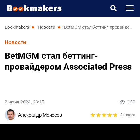
Букмекеры
bookmakers
новости
BetMGM стал беттинг-провайдером Associated Press
Новости
Прогнозы
BetMGM стал беттинг-
Казино
провайдером Associated Press
Новости
UK
RU
2 июня 2024, 23:15
160
★
★
★
★
★
★
★
★
★
★
Александр Моисеев
2 голоса