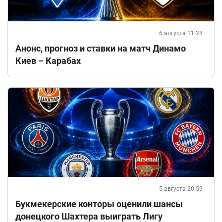
6 августа 11:28
Анонс, прогноз и ставки на матч Динамо
Киев – Карабах
5 августа 20:59
Букмекерские конторы оценили шансы
донецкого Шахтера выиграть Лигу