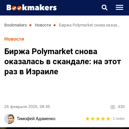
Букмекеры
bookmakers
новости
Биржа Polymarket снова оказалась в скандале: на этот раз в Израиле
Новости
Прогнозы
Биржа Polymarket снова
Казино
оказалась в скандале: на этот
раз в Израиле
Новости
UK
RU
26 февраля 2026, 08:45
430
★
★
★
★
★
★
★
★
★
★
Тимофей Адаменко
1 голос