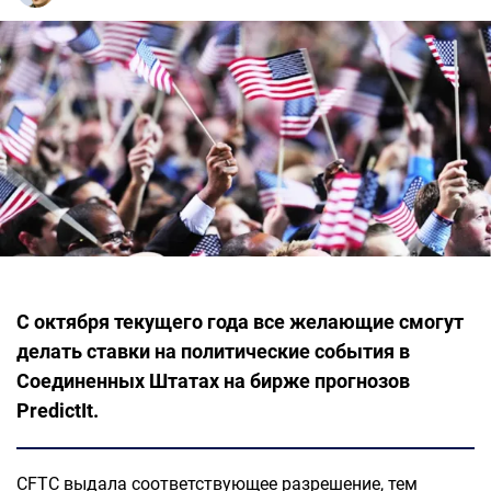
С октября текущего года все желающие смогут
делать ставки на политические события в
Соединенных Штатах на бирже прогнозов
PredictIt.
CFTC выдала соответствующее разрешение, тем