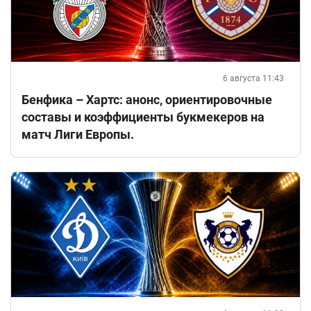
6 августа 11:43
Бенфика – Хартс: анонс, ориентировочные
составы и коэффициенты букмекеров на
матч Лиги Европы.