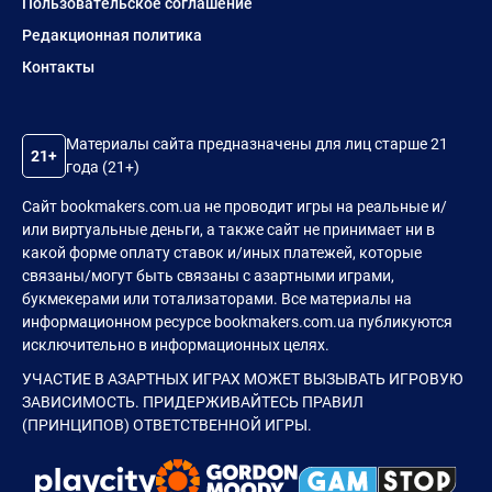
Пользовательское соглашение
Редакционная политика
Контакты
Материалы сайта предназначены для лиц старше 21
21+
года (21+)
Сайт bookmakers.com.ua не проводит игры на реальные и/
или виртуальные деньги, а также сайт не принимает ни в
какой форме оплату ставок и/иных платежей, которые
связаны/могут быть связаны с азартными играми,
букмекерами или тотализаторами. Все материалы на
информационном ресурсе bookmakers.com.ua публикуются
исключительно в информационных целях.
УЧАСТИЕ В АЗАРТНЫХ ИГРАХ МОЖЕТ ВЫЗЫВАТЬ ИГРОВУЮ
ЗАВИСИМОСТЬ. ПРИДЕРЖИВАЙТЕСЬ ПРАВИЛ
(ПРИНЦИПОВ) ОТВЕТСТВЕННОЙ ИГРЫ.