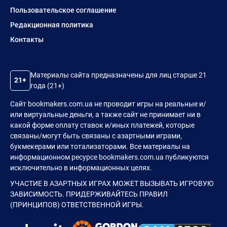
Пользовательское соглашение
Редакционная политика
Контакты
Материалы сайта предназначены для лиц старше 21
21+
года (21+)
Сайт bookmakers.com.ua не проводит игры на реальные и/
или виртуальные деньги, а также сайт не принимает ни в
какой форме оплату ставок и/иных платежей, которые
связаны/могут быть связаны с азартными играми,
букмекерами или тотализаторами. Все материалы на
информационном ресурсе bookmakers.com.ua публикуются
исключительно в информационных целях.
УЧАСТИЕ В АЗАРТНЫХ ИГРАХ МОЖЕТ ВЫЗЫВАТЬ ИГРОВУЮ
ЗАВИСИМОСТЬ. ПРИДЕРЖИВАЙТЕСЬ ПРАВИЛ
(ПРИНЦИПОВ) ОТВЕТСТВЕННОЙ ИГРЫ.