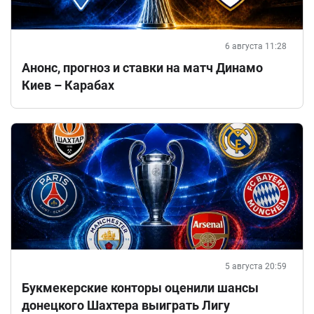
6 августа 11:28
Анонс, прогноз и ставки на матч Динамо
Киев – Карабах
5 августа 20:59
Букмекерские конторы оценили шансы
донецкого Шахтера выиграть Лигу