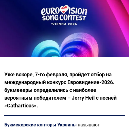
Уже вскоре, 7-го февраля, пройдет отбор на
международный конкурс Евровидение-2026.
букмекеры определились с наиболее
вероятным победителем – Jerry Heil с песней
«Catharticus».
Букмекерские конторы Украины
называют