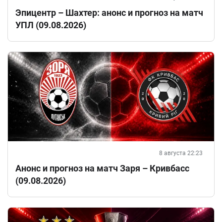
Эпицентр – Шахтер: анонс и прогноз на матч
УПЛ (09.08.2026)
8 августа 22:23
Анонс и прогноз на матч Заря – Кривбасс
(09.08.2026)