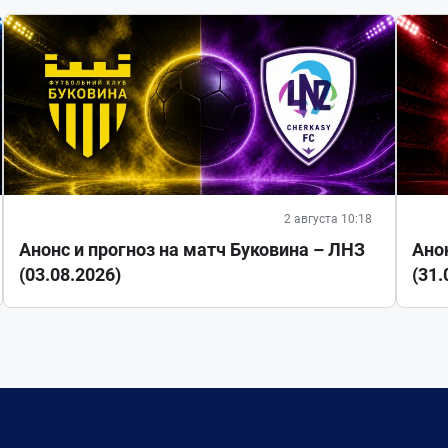
2 августа 10:18
Анонс и прогноз на матч Буковина – ЛНЗ
Анон
(03.08.2026)
(31.