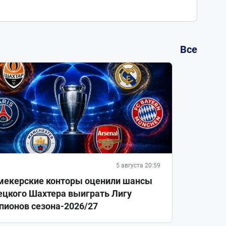
Все
5 августа 20:59
мекерские конторы оценили шансы
ецкого Шахтера выиграть Лигу
пионов сезона-2026/27