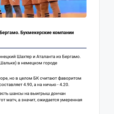
а Бергамо. Букмекерские компании
донецкий Шахтер и Аталанта из Бергамо.
фШальке) в немецком городе
оре, но в целом БК считают фаворитом
ставляет 4.90, а на ничью - 4.20.
 То есть шансы на выигрыш дончан
от матч, а значит, ожидается умеренная