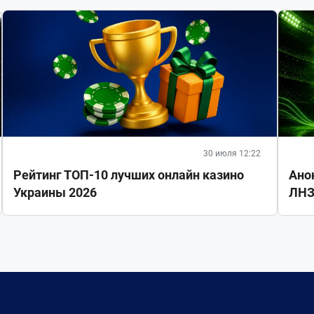
30 июля 12:22
Рейтинг ТОП-10 лучших онлайн казино
Анон
Украины 2026
ЛН