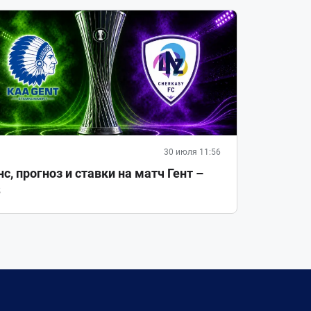
30 июля 11:56
с, прогноз и ставки на матч Гент –
З