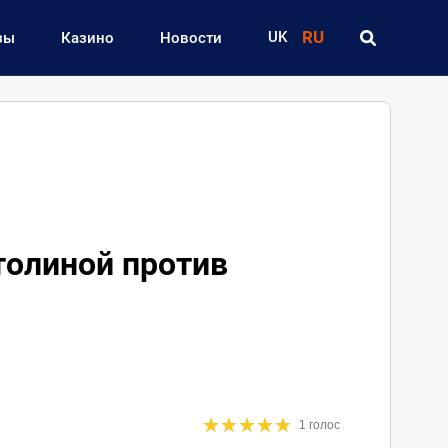
RU
UK
зы
Казино
Новости
толиной против
★
★
★
★
★
★
★
★
★
★
1 голос