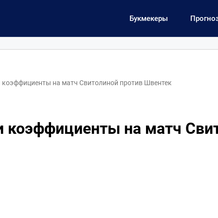
Букмекеры
Прогно
 коэффициенты на матч Свитолиной против Швентек
 коэффициенты на матч Сви