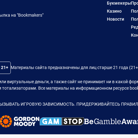
Букмекеры
Пр
Казино
По
ылка на "Bookmakers"
Новости
По
Ре
Ко
21+
Материалы сайта предназначены для лиц старше 21 года (21+
или виртуальные деньги, а также сайт не принимает ни в какой фо
и тотализаторами. Все материалы на информационном ресурсе boo
ВЫЗЫВАТЬ ИГРОВУЮ ЗАВИСИМОСТЬ. ПРИДЕРЖИВАЙТЕСЬ ПРАВИЛ