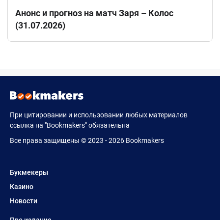
Анонс и прогноз на матч Заря – Колос
(31.07.2026)
При цитировании и использовании любых материалов
ссылка на "Bookmakers" обязательна
Все права защищены © 2023 - 2026 Bookmakers
Букмекеры
Казино
Новости