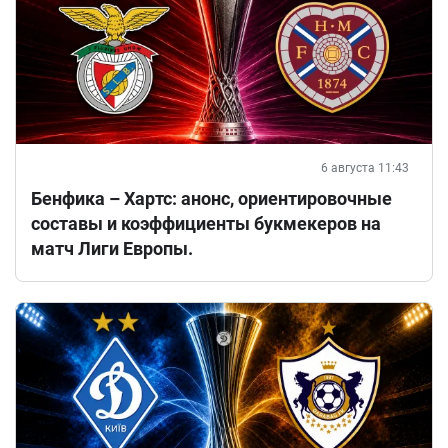
6 августа 11:43
Бенфика – Хартс: анонс, ориентировочные
составы и коэффициенты букмекеров на
матч Лиги Европы.