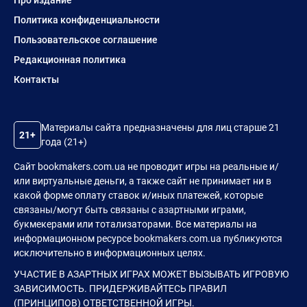
Про издание
Политика конфиденциальности
Пользовательское соглашение
Редакционная политика
Контакты
Материалы сайта предназначены для лиц старше 21
21+
года (21+)
Сайт bookmakers.com.ua не проводит игры на реальные и/
или виртуальные деньги, а также сайт не принимает ни в
какой форме оплату ставок и/иных платежей, которые
связаны/могут быть связаны с азартными играми,
букмекерами или тотализаторами. Все материалы на
информационном ресурсе bookmakers.com.ua публикуются
исключительно в информационных целях.
УЧАСТИЕ В АЗАРТНЫХ ИГРАХ МОЖЕТ ВЫЗЫВАТЬ ИГРОВУЮ
ЗАВИСИМОСТЬ. ПРИДЕРЖИВАЙТЕСЬ ПРАВИЛ
(ПРИНЦИПОВ) ОТВЕТСТВЕННОЙ ИГРЫ.