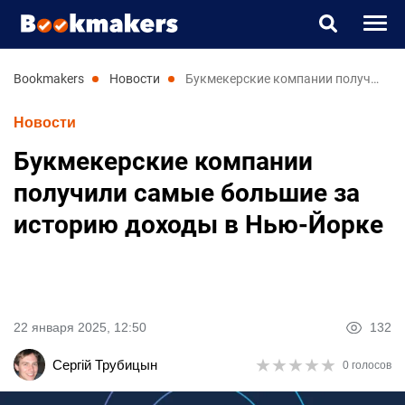
Букмекеры
bookmakers
новости
Букмекерские компании получили самые большие за историю доходы в Нью-Йорке
Новости
Прогнозы
Букмекерские компании
Казино
получили самые большие за
историю доходы в Нью-Йорке
Новости
UK
RU
22 января 2025, 12:50
132
★
★
★
★
★
★
★
★
★
★
Сергій Трубицын
0 голосов