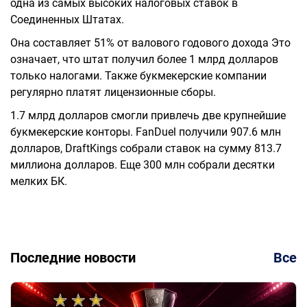
одна из самых высоких налоговых ставок в
Соединенных Штатах.
Она составляет 51% от валового годового дохода Это
означает, что штат получил более 1 млрд долларов
только налогами. Также букмекерские компании
регулярно платят лицензионные сборы.
1.7 млрд долларов смогли привлечь две крупнейшие
букмекерские конторы. FanDuel получили 907.6 млн
долларов, DraftKings собрали ставок на сумму 813.7
миллиона долларов. Еще 300 млн собрали десятки
мелких БК.
Последние новости
Все