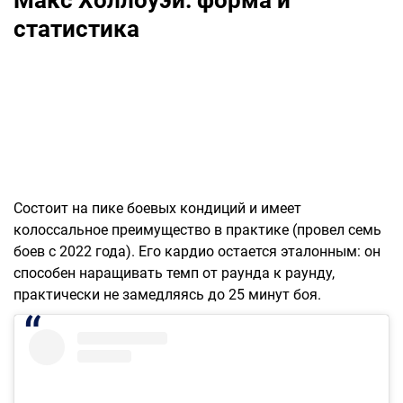
Макс Холлоуэй: форма и
статистика
Состоит на пике боевых кондиций и имеет
колоссальное преимущество в практике (провел семь
боев с 2022 года). Его кардио остается эталонным: он
способен наращивать темп от раунда к раунду,
практически не замедляясь до 25 минут боя.