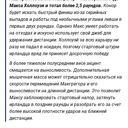
Макса Холлоуэя и тотал более 2,5 раундов.
Конор
будет искать быстрый финиш из-за серийных
выпадов и работы под необычными углами левши в
первых двух раундах. Однако Макс умеет работать
на отходах и искусно использует свой джеб для
удержания дистанции. Холлоуэй за всю карьеру ни
разу не падал в нокдаун, поэтому стартовый штурм
ирландца вряд ли принесет досрочную победу.
В более тяжелом полусреднем весе акцент
смещается на выносливость. Дополнительная
мышечная масса может отрицательно сказаться на
скорости перемещения Макгрегора и его
выносливости на длинной дистанции. Это позволит
Максу заблокировать стартовый напор, затянуть
ирландца в поздние раунды и разобрать его за счет
более высокой плотности ударов на ближней
дистанции.