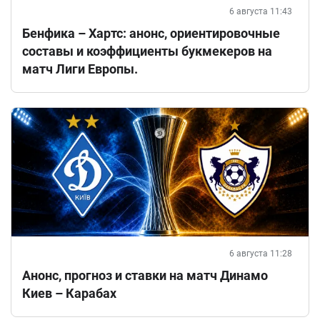
6 августа 11:43
Бенфика – Хартс: анонс, ориентировочные
составы и коэффициенты букмекеров на
матч Лиги Европы.
6 августа 11:28
Анонс, прогноз и ставки на матч Динамо
Киев – Карабах