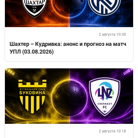
2 августа 10:30
Шахтер – Кудривка: анонс и прогноз на матч
УПЛ (03.08.2026)
2 августа 10:18