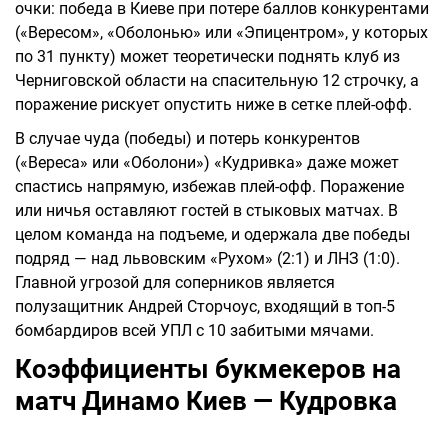
очки: победа в Киеве при потере баллов конкурентами
(«Вересом», «Оболонью» или «Эпицентром», у которых
по 31 пункту) может теоретически поднять клуб из
Черниговской области на спасительную 12 строчку, а
поражение рискует опустить ниже в сетке плей-офф.
В случае чуда (победы) и потерь конкурентов
(«Вереса» или «Оболони») «Кудривка» даже может
спастись напрямую, избежав плей-офф. Поражение
или ничья оставляют гостей в стыковых матчах. В
целом команда на подъеме, и одержала две победы
подряд — над львовским «Рухом» (2:1) и ЛНЗ (1:0).
Главной угрозой для соперников является
полузащитник Андрей Сторчоус, входящий в топ-5
бомбардиров всей УПЛ с 10 забитыми мячами.
Коэффициенты букмекеров на
матч Динамо Киев — Кудровка