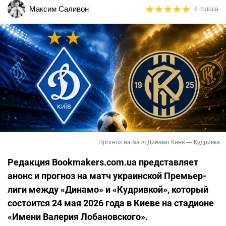
★
★
★
★
★
★
★
★
★
★
Максим Саливон
2 голоса
Прогноз на матч Динамо Киев — Кудривка
Редакция Bookmakers.com.ua представляет
анонс и прогноз на матч украинской Премьер-
лиги между «Динамо» и «Кудривкой», который
состоится 24 мая 2026 года в Киеве на стадионе
«Имени Валерия Лобановского».