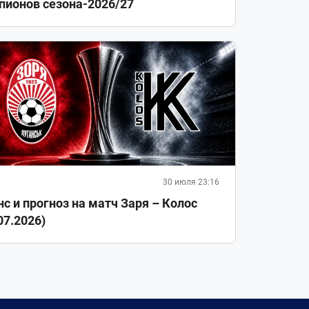
пионов сезона-2026/27
30 июля 23:16
с и прогноз на матч Заря – Колос
07.2026)