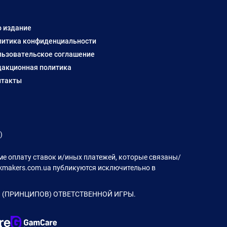
о издание
литика конфиденциальности
льзовательское соглашение
дакционная политика
нтакты
)
рме оплату ставок и/иных платежей, которые связаны/
kmakers.com.ua публикуются исключительно в
 (ПРИНЦИПОВ) ОТВЕТСТВЕННОЙ ИГРЫ.