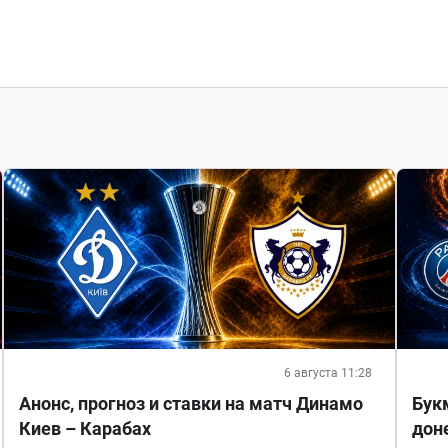
6 августа 11:28
Анонс, прогноз и ставки на матч Динамо
Бук
Киев – Карабах
дон