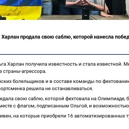
 Харлан продала свою саблю, которой нанесла побе
ьга Харлан получила известность и стала известной. 
з страны-агрессора.
нских болельщиков и в составе команды по фехтовани
портсменка решила не останавливаться.
едала свою саблю, которой фехтовала на Олимпиаде, 
месте с флагом, подписанным Ольгой, и возможностью 
ривен, на которые приобрели 16 автоматизированных 