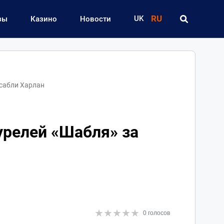
RU
UK
зы
Казино
Новости
 сабли Харлан
урелей «Шабля» за
★
★
★
★
★
★
★
★
★
★
0 голосов