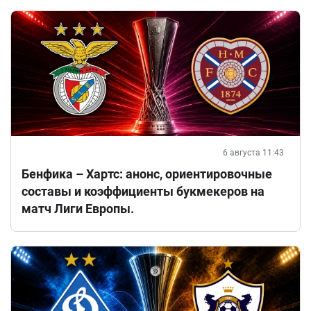
6 августа 11:43
Бенфика – Хартс: анонс, ориентировочные
составы и коэффициенты букмекеров на
матч Лиги Европы.