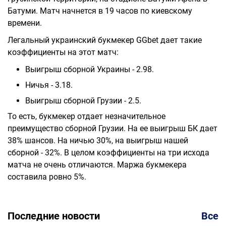
Батуми. Матч начнется в 19 часов по киевскому
времени.
Легальный украинский букмекер GGbet дает такие
коэффициенты на этот матч:
Выигрыш сборной Украины - 2.98.
Ничья - 3.18.
Выигрыш сборной Грузии - 2.5.
То есть, букмекер отдает незначительное
преимущество сборной Грузии. На ее выигрыш БК дает
38% шансов. На ничью 30%, на выигрыш нашей
сборной - 32%. В целом коэффициенты на три исхода
матча не очень отличаются. Маржа букмекера
составила ровно 5%.
Последние новости
Все