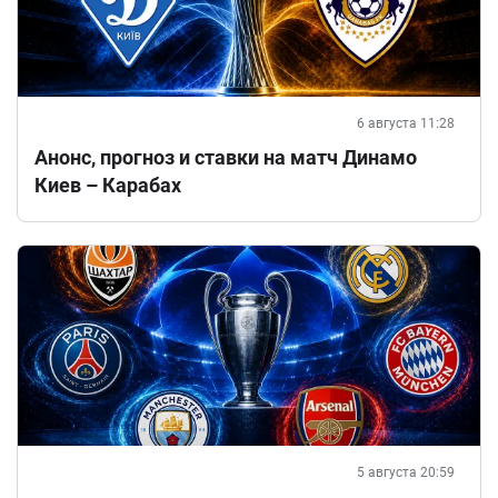
6 августа 11:28
Анонс, прогноз и ставки на матч Динамо
Киев – Карабах
5 августа 20:59