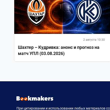
2 августа 10:30
Шахтер – Кудривка: анонс и прогноз на
матч УПЛ (03.08.2026)
При цитировании и использовании любых материалов сс