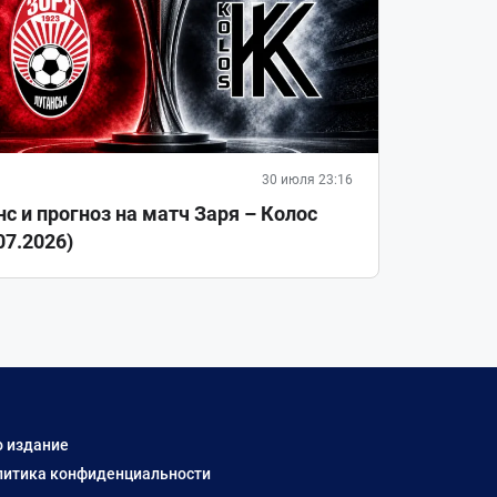
30 июля 23:16
с и прогноз на матч Заря – Колос
07.2026)
о издание
литика конфиденциальности