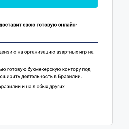
доставит свою готовую онлайн-
ицензию на организацию азартных игр на
тью готовую букмекерскую контору под
асширить деятельность в Бразилии.
Бразилии и на любых других