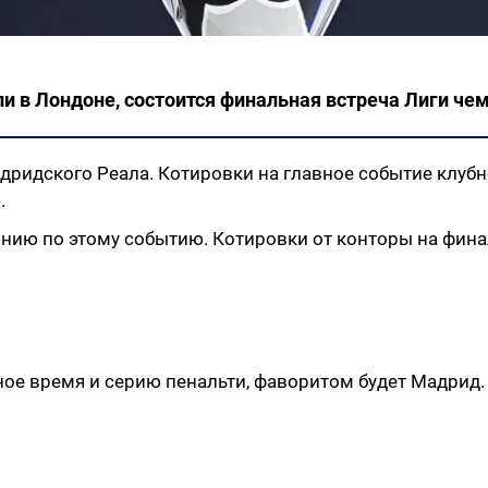
мбли в Лондоне, состоится финальная встреча Лиги ч
дридского Реала. Котировки на главное событие клуб
.
нию по этому событию. Котировки от конторы на фин
е время и серию пенальти, фаворитом будет Мадрид. 