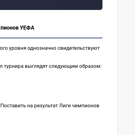
емпионов УЕФА
ного уровня однозначно свидетельствуют
ал турнира выглядят следующим образом:
Поставить на результат Лиги чемпионов