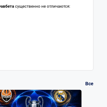
авбета
существенно не отличаются:
Все