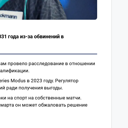
31 года из-за обвинений в
рам провело расследование в отношении
валификации.
ies Modus в 2023 году. Регулятор
ий ради получения выгоды.
ки на спорт на собственные матчи.
9 марта он может обжаловать решение