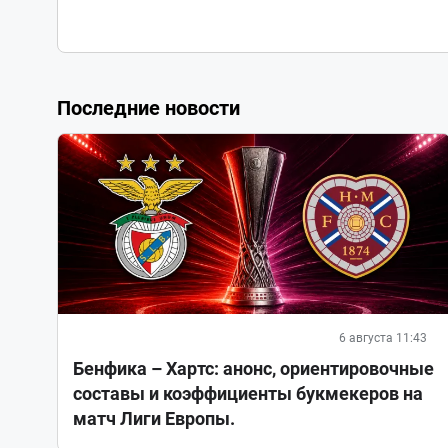
Последние новости
6 августа 11:43
Бенфика – Хартс: анонс, ориентировочные
составы и коэффициенты букмекеров на
матч Лиги Европы.