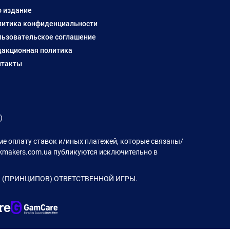
о издание
литика конфиденциальности
льзовательское соглашение
дакционная политика
нтакты
)
рме оплату ставок и/иных платежей, которые связаны/
kmakers.com.ua публикуются исключительно в
 (ПРИНЦИПОВ) ОТВЕТСТВЕННОЙ ИГРЫ.