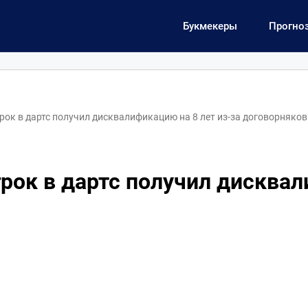
Букмекеры
Прогно
ок в дартс получил дисквалификацию на 8 лет из-за договорняков
ок в дартс получил дисквали