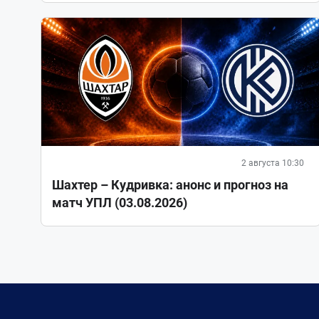
2 августа 10:30
Шахтер – Кудривка: анонс и прогноз на
матч УПЛ (03.08.2026)