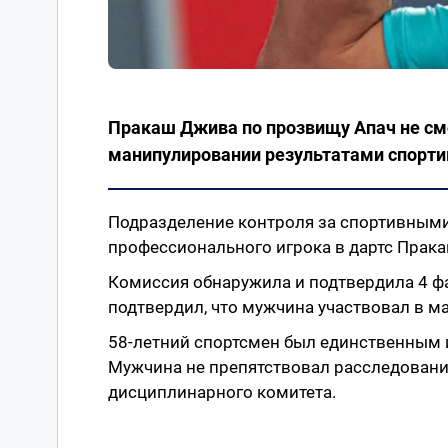
Пракаш Джива по прозвищу Апач не смо
манипулировании результатами спорти
Подразделение контроля за спортивными
профессионального игрока в дартс Прака
Комиссия обнаружила и подтвердила 4 фак
подтвердил, что мужчина участвовал в 
58-летний спортсмен был единственным и
Мужчина не препятствовал расследовани
дисциплинарного комитета.