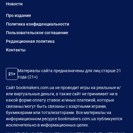
Новости
Про издание
Политика конфиденциальности
Пользовательское соглашение
Редакционная политика
Контакты
Материалы сайта предназначены для лиц старше 21
21+
года (21+)
Сайт bookmakers.com.ua не проводит игры на реальные и/
или виртуальные деньги, а также сайт не принимает ни в
какой форме оплату ставок и/иных платежей, которые
связаны/могут быть связаны с азартными играми,
букмекерами или тотализаторами. Все материалы на
информационном ресурсе bookmakers.com.ua публикуются
исключительно в информационных целях.