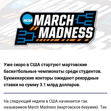
Уже скоро в США стартуют мартовские
баскетбольные чемпионаты среди студентов.
Букмекерские конторы ожидают рекордные
ставки на сумму 3.1 млрд долларов.
На следующей неделе в США начинается так
называемое March Madness (мартовское безумие). Так