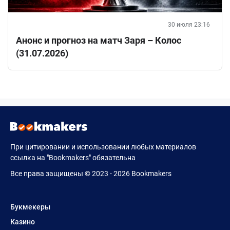
30 июля 23:16
Анонс и прогноз на матч Заря – Колос
(31.07.2026)
При цитировании и использовании любых материалов
ссылка на "Bookmakers" обязательна
Все права защищены © 2023 - 2026 Bookmakers
Букмекеры
Казино