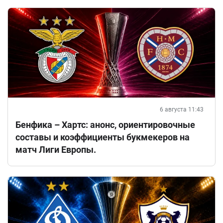
6 августа 11:43
Бенфика – Хартс: анонс, ориентировочные
составы и коэффициенты букмекеров на
матч Лиги Европы.