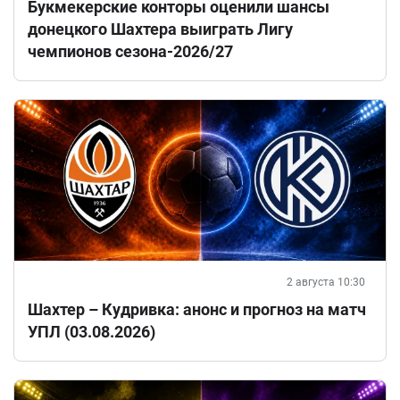
Букмекерские конторы оценили шансы
донецкого Шахтера выиграть Лигу
чемпионов сезона-2026/27
2 августа 10:30
Шахтер – Кудривка: анонс и прогноз на матч
УПЛ (03.08.2026)