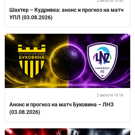
2 августа 10:30
Шахтер – Кудривка: анонс и прогноз на матч
УПЛ (03.08.2026)
2 августа 10:18
Анонс и прогноз на матч Буковина – ЛНЗ
(03.08.2026)