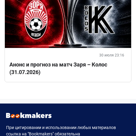
30 июля 23:16
Анонс и прогноз на матч Заря – Колос
(31.07.2026)
При цитировании и использовании любых материалов
ссылка на "Bookmakers" обязательна