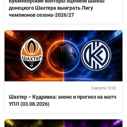
Букмекерские конторы оценили шансы
донецкого Шахтера выиграть Лигу
чемпионов сезона-2026/27
2 августа 10:30
Шахтер – Кудривка: анонс и прогноз на матч
УПЛ (03.08.2026)