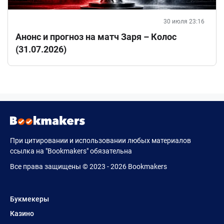
30 июля 23:16
Анонс и прогноз на матч Заря – Колос
(31.07.2026)
При цитировании и использовании любых материалов
ссылка на "Bookmakers" обязательна
Все права защищены © 2023 - 2026 Bookmakers
Букмекеры
Казино