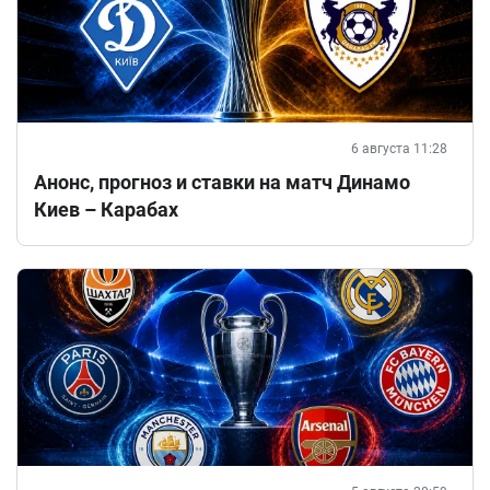
6 августа 11:28
Анонс, прогноз и ставки на матч Динамо
Киев – Карабах