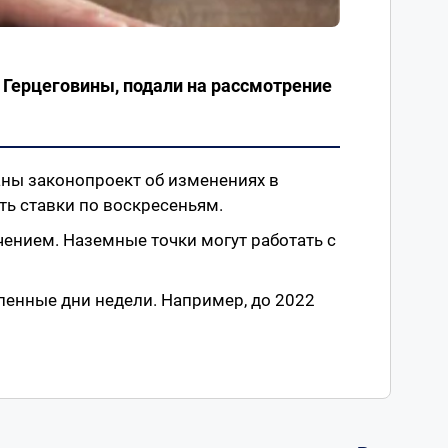
 Герцеговины, подали на рассмотрение
аны законопроект об изменениях в
ть ставки по воскресеньям.
чением. Наземные точки могут работать с
ленные дни недели. Например, до 2022