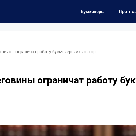
Букмекеры
Прогно
еговины ограничат работу букмекерских контор
еговины ограничат работу бу