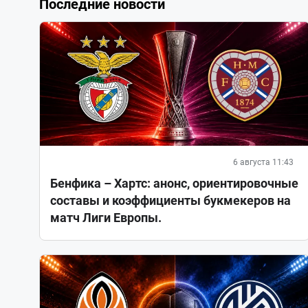
Последние новости
6 августа 11:43
Бенфика – Хартс: анонс, ориентировочные
составы и коэффициенты букмекеров на
матч Лиги Европы.