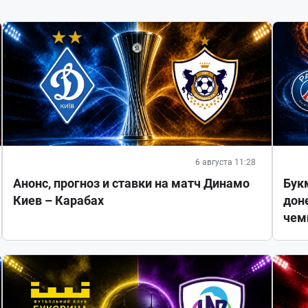
6 августа 11:28
Анонс, прогноз и ставки на матч Динамо
Бук
Киев – Карабах
дон
чем