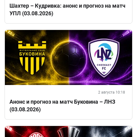
Шахтер – Кудривка: анонс и прогноз на матч
УПЛ (03.08.2026)
2 августа 10:18
Анонс и прогноз на матч Буковина – ЛНЗ
(03.08.2026)