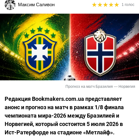
★
★
★
★
★
★
★
★
★
★
Максим Саливон
1 голос
Прогноз на матч Бразилия — Норвегия
Редакция Bookmakers.com.ua представляет
анонс и прогноз на матч в рамках 1/8 финала
чемпионата мира-2026 между Бразилией и
Норвегией, который состоится 5 июля 2026 в
Ист-Ратерфорде на стадионе «Метлайф».