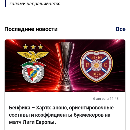
голами напрашивается.
Последние новости
Все
6 августа 11:43
Бенфика – Хартс: анонс, ориентировочные
составы и коэффициенты букмекеров на
матч Лиги Европы.