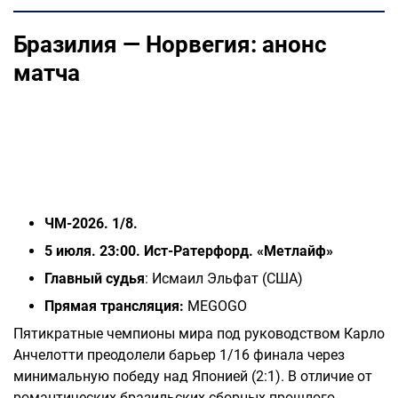
Бразилия — Норвегия: анонс
матча
ЧМ-2026. 1/8.
5 июля. 23:00. Ист-Ратерфорд. «Метлайф»
Главный судья
: Исмаил Эльфат (США)
Прямая трансляция:
MEGOGO
Пятикратные чемпионы мира под руководством Карло
Анчелотти преодолели барьер 1/16 финала через
минимальную победу над Японией (2:1). В отличие от
романтических бразильских сборных прошлого,