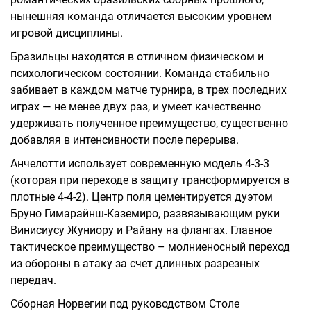
нынешняя команда отличается высоким уровнем
игровой дисциплины.
Бразильцы находятся в отличном физическом и
психологическом состоянии. Команда стабильно
забивает в каждом матче турнира, в трех последних
играх — не менее двух раз, и умеет качественно
удерживать полученное преимущество, существенно
добавляя в интенсивности после перерыва.
Анчелотти использует современную модель 4-3-3
(которая при переходе в защиту трансформируется в
плотные 4-4-2). Центр поля цементируется дуэтом
Бруно Гимарайнш-Каземиро, развязывающим руки
Винисиусу Жуниору и Райану на флангах. Главное
тактическое преимущество – молниеносный переход
из обороны в атаку за счет длинных разрезных
передач.
Сборная Норвегии под руководством Столе