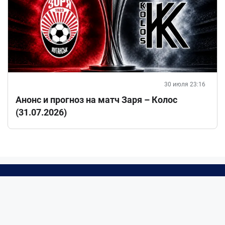
30 июля 23:16
Анонс и прогноз на матч Заря – Колос
(31.07.2026)
При цитировании и использовании любых материалов
ссылка на "Bookmakers" обязательна