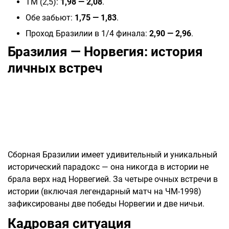
ТМ (2,5):
1,98 — 2,08
.
Обе забьют:
1,75 — 1,83
.
Проход Бразилии в 1/4 финала:
2,90 — 2,96
.
Бразилия — Норвегия: история
личных встреч
Сборная Бразилии имеет удивительный и уникальный
исторический парадокс — она никогда в истории не
брала верх над Норвегией. За четыре очных встречи в
истории (включая легендарный матч на ЧМ-1998)
зафиксированы две победы Норвегии и две ничьи.
Кадровая ситуация