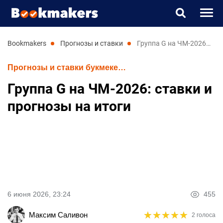
Букмекеры
bookmakers
прогнозы и ставки
Группа G на ЧМ-2026: ставки и прогнозы на итоги
Прогнозы и ставки букмекеров
Прогнозы
Группа G на ЧМ-2026: ставки и
Казино
прогнозы на итоги
Новости
UK
RU
6 июня 2026, 23:24
455
★
★
★
★
★
★
★
★
★
★
Максим Саливон
2 голоса