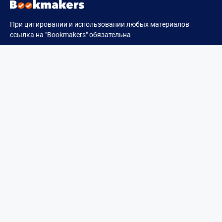
При цитировании и использовании любых материалов
ссылка на "Bookmakers" обязательна
Все права защищены © 2023 - 2026 Bookmakers
Букмекеры
Казино
Новости
Про издание
Политика конфиденциальности
Пользовательское соглашение
Редакционная политика
Контакты