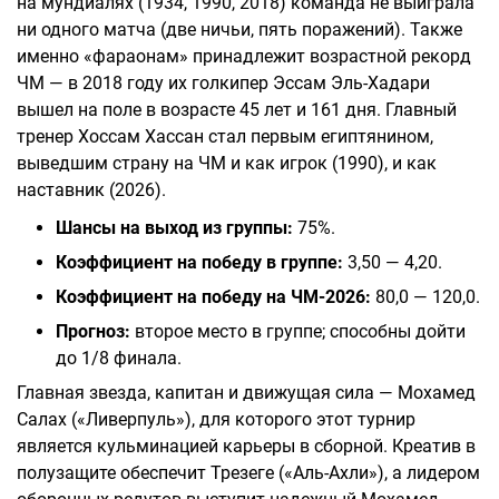
на мундиалях (1934, 1990, 2018) команда не выиграла
ни одного матча (две ничьи, пять поражений). Также
именно «фараонам» принадлежит возрастной рекорд
ЧМ — в 2018 году их голкипер Эссам Эль-Хадари
вышел на поле в возрасте 45 лет и 161 дня. Главный
тренер Хоссам Хассан стал первым египтянином,
выведшим страну на ЧМ и как игрок (1990), и как
наставник (2026).
Шансы на выход из группы:
75%.
Коэффициент на победу в группе:
3,50 — 4,20.
Коэффициент на победу на ЧМ-2026:
80,0 — 120,0.
Прогноз:
второе место в группе; способны дойти
до 1/8 финала.
Главная звезда, капитан и движущая сила — Мохамед
Салах («Ливерпуль»), для которого этот турнир
является кульминацией карьеры в сборной. Креатив в
полузащите обеспечит Трезеге («Аль-Ахли»), а лидером