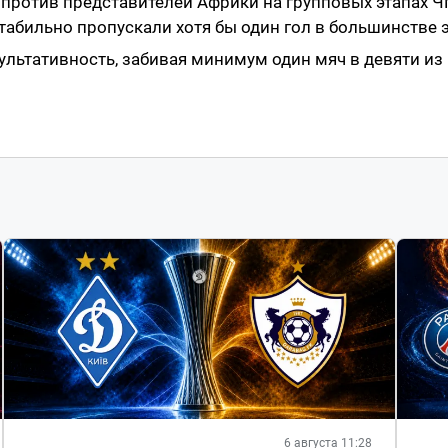
против представителей Африки на групповых этапах 
стабильно пропускали хотя бы один гол в большинстве э
ультативность, забивая минимум один мяч в девяти из
6 августа 11:28