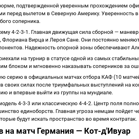
 форме, подтвержденной уверенным прохождением офи
 перед вылетом в Северную Америку. Уверенность в 
бого соперника.
ему 4-2-3-1. Главная движущая сила сборной — манев
, Флориана Вирца и Лероя Сане. Они постоянно меня
ппонентов. Надежность опорной зоны обеспечивают Ал
иехали на турнир в статусе одной из самых стабильн
ким блоком и мгновенно наказывать соперников за ош
ую серию в официальных матчах отбора КАФ (10 матче
в своих силах после триумфальных выступлений на ко
ию и впервые выйти из группы на мундиале.
модель 4-3-3 или классическую 4-4-2. Центр поля пол
инство единоборств. Главная угроза немцам пойдет ч
оторые будут искать пространство во время контратак.
на матч Германия — Кот-д'Ивуар