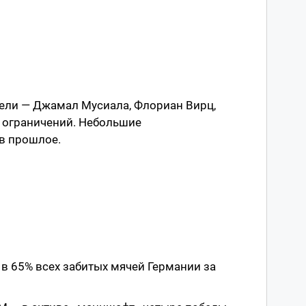
ели — Джамал Мусиала, Флориан Вирц,
з ограничений. Небольшие
в прошлое.
в 65% всех забитых мячей Германии за