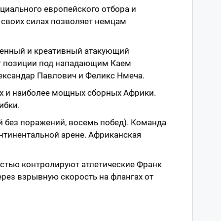
циального европейского отбора и
своих силах позволяет немцам
ренный и креативный атакующий
ют позиции под нападающим Каем
ександар Павлович и Феликс Нмеча.
ых и наиболее мощных сборных Африки.
ибки.
й без поражений, восемь побед). Команда
нтинентальной арене. Африканская
ностью контролируют атлетические Франк
ерез взрывную скорость на флангах от