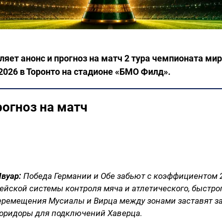
яет анонс и прогноз на матч 2 тура чемпионата ми
2026 в Торонто на стадионе «БМО Филд».
рогноз на матч
Ивуар:
Победа Германии и Обе забьют с коэффициентом 2
ской системы контроля мяча и атлетического, быстрог
еремещения Мусиалы и Вирца между зонами заставят за
коридоры для подключений Хаверца.