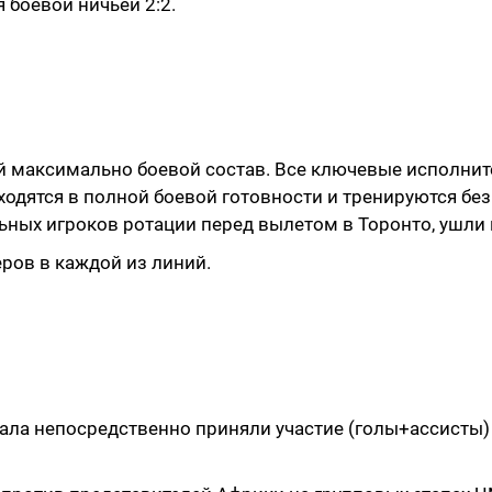
 боевой ничьей 2:2.
й максимально боевой состав. Все ключевые исполнит
ходятся в полной боевой готовности и тренируются бе
ных игроков ротации перед вылетом в Торонто, ушли 
ров в каждой из линий.
ла непосредственно приняли участие (голы+ассисты) 