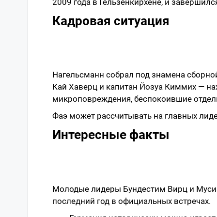
2009 года в Гельзенкирхене, и завершился
Кадровая ситуация
Нагельсманн собрал под знамена сборно
Кай Хаверц и капитан Йозуа Киммих — на
микроповреждения, беспокоившие отдель
Фаэ может рассчитывать на главных лиде
Интересные факты
Молодые лидеры Бундестим Вирц и Мусиа
последний год в официальных встречах.