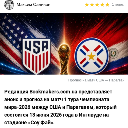
★
★
★
★
★
★
★
★
★
★
Максим Саливон
1 голос
Прогноз на матч США — Парагвай
Редакция Bookmakers.com.ua представляет
анонс и прогноз на матч 1 тура чемпионата
мира-2026 между США и Парагваем, который
состоится 13 июня 2026 года в Инглвуде на
стадионе «Соу Фай».