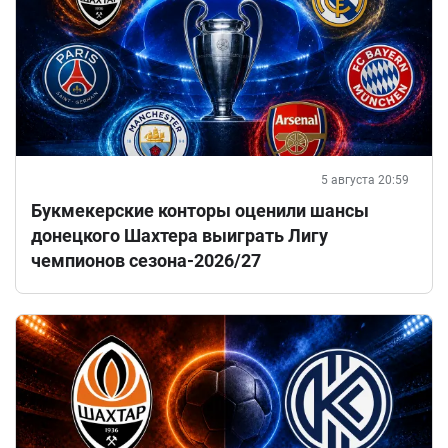
5 августа 20:59
Букмекерские конторы оценили шансы
донецкого Шахтера выиграть Лигу
чемпионов сезона-2026/27