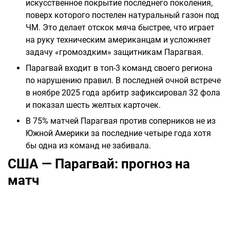
искусственное покрытие последнего поколения,
поверх которого постелен натуральный газон под
ЧМ. Это делает отскок мяча быстрее, что играет
на руку техническим американцам и усложняет
задачу «громоздким» защитникам Парагвая.
Парагвай входит в топ-3 команд своего региона
по нарушению правил. В последней очной встрече
в ноябре 2025 года арбитр зафиксировал 32 фола
и показал шесть желтых карточек.
В 75% матчей Парагвая против соперников не из
Южной Америки за последние четыре года хотя
бы одна из команд не забивала.
США — Парагвай: прогноз на
матч