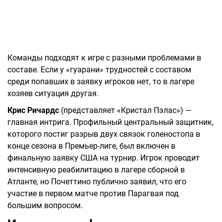
Команды подходят к игре с разными проблемами в
составе. Если у «гуарани» трудностей с составом
среди попавших в заявку игроков нет, то в лагере
хозяев ситуация другая.
Крис Ричардс
(представляет «Кристал Пэлас») —
главная интрига. Профильный центральный защитник,
которого постиг разрыв двух связок голеностопа в
конце сезона в Премьер-лиге, был включен в
финальную заявку США на турнир. Игрок проводит
интенсивную реабилитацию в лагере сборной в
Атланте, но Почеттино публично заявил, что его
участие в первом матче против Парагвая под
большим вопросом.