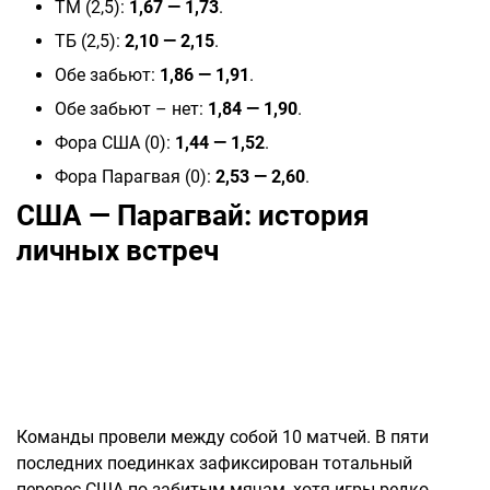
ТМ (2,5):
1,67 — 1,73
.
ТБ (2,5):
2,10 — 2,15
.
Обе забьют:
1,86 — 1,91
.
Обе забьют – нет:
1,84 — 1,90
.
Фора США (0):
1,44 — 1,52
.
Фора Парагвая (0):
2,53 — 2,60
.
США — Парагвай: история
личных встреч
Команды провели между собой 10 матчей. В пяти
последних поединках зафиксирован тотальный
перевес США по забитым мячам, хотя игры редко