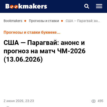
Букмекеры
bookmakers
прогнозы и ставки
США — Парагвай: анонс и прогноз на матч ЧМ-2026 (13.06.2026)
Прогнозы и ставки букмекеров
Прогнозы
США — Парагвай: анонс и
Казино
прогноз на матч ЧМ-2026
(13.06.2026)
Новости
UK
RU
2 июня 2026, 23:23
495