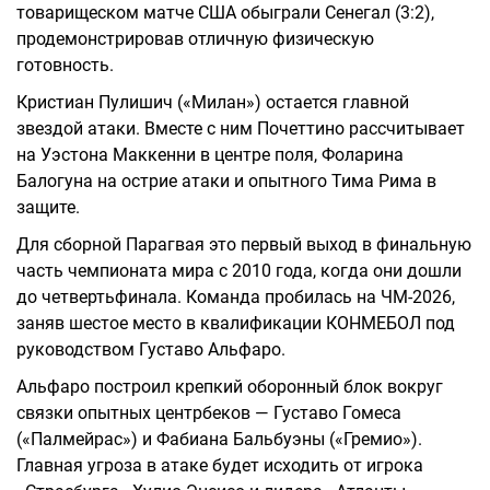
товарищеском матче США обыграли Сенегал (3:2),
продемонстрировав отличную физическую
готовность.
Кристиан Пулишич («Милан») остается главной
звездой атаки. Вместе с ним Почеттино рассчитывает
на Уэстона Маккенни в центре поля, Фоларина
Балогуна на острие атаки и опытного Тима Рима в
защите.
Для сборной Парагвая это первый выход в финальную
часть чемпионата мира с 2010 года, когда они дошли
до четвертьфинала. Команда пробилась на ЧМ-2026,
заняв шестое место в квалификации КОНМЕБОЛ под
руководством Густаво Альфаро.
Альфаро построил крепкий оборонный блок вокруг
связки опытных центрбеков — Густаво Гомеса
(«Палмейрас») и Фабиана Бальбуэны («Гремио»).
Главная угроза в атаке будет исходить от игрока