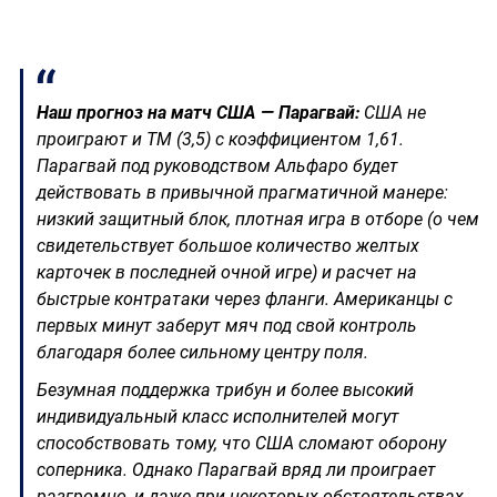
Наш прогноз на матч США — Парагвай:
США не
проиграют и ТМ (3,5) с коэффициентом 1,61.
Парагвай под руководством Альфаро будет
действовать в привычной прагматичной манере:
низкий защитный блок, плотная игра в отборе (о чем
свидетельствует большое количество желтых
карточек в последней очной игре) и расчет на
быстрые контратаки через фланги. Американцы с
первых минут заберут мяч под свой контроль
благодаря более сильному центру поля.
Безумная поддержка трибун и более высокий
индивидуальный класс исполнителей могут
способствовать тому, что США сломают оборону
соперника. Однако Парагвай вряд ли проиграет
разгромно, и даже при некоторых обстоятельствах