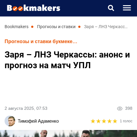
Букмекеры
bookmakers
прогнозы и ставки
Заря – ЛНЗ Черкассы: анонс и прогноз на матч УПЛ
Прогнозы и ставки букмекеров
Прогнозы
Заря – ЛНЗ Черкассы: анонс и
Казино
прогноз на матч УПЛ
Новости
UK
RU
2 августа 2025, 07:53
398
★
★
★
★
★
★
★
★
★
★
Тимофей Адаменко
1 голос