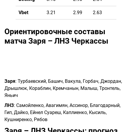
Vbet
3.21
2.99
2.63
Ориентировочные составы
матча Заря – ЛНЗ Черкассы
Заря
: Турбаевский, Башич, Вакула, Горбач, Джордан,
Дрышлюк, Кораблин, Кремчанын, Малыш, Тронтель,
Яньич
ЛНЗ
: Самойленко, Авагимян, Ассинор, Благодарный,
Гип, Дайко, Ейнел Суареш, Каплиенко, Кысиль,
Кушниренко, Рябов
Заря – ЛНЗ Черкассы: прогноз