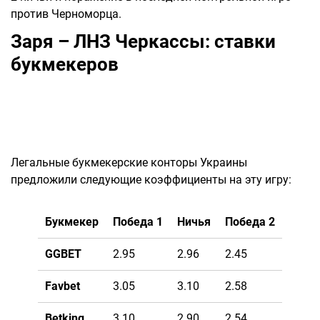
против Черноморца.
Заря – ЛНЗ Черкассы: ставки
букмекеров
Легальные букмекерские конторы Украины
предложили следующие коэффициенты на эту игру:
Букмекер
Победа 1
Ничья
Победа 2
GGBET
2.95
2.96
2.45
Favbet
3.05
3.10
2.58
Betking
3.10
2.90
2.54