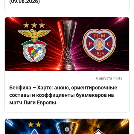
(09.08.2026)
6 августа 11:43
Бенфика – Хартс: анонс, ориентировочные
составы и коэффициенты букмекеров на
матч Лиги Европы.