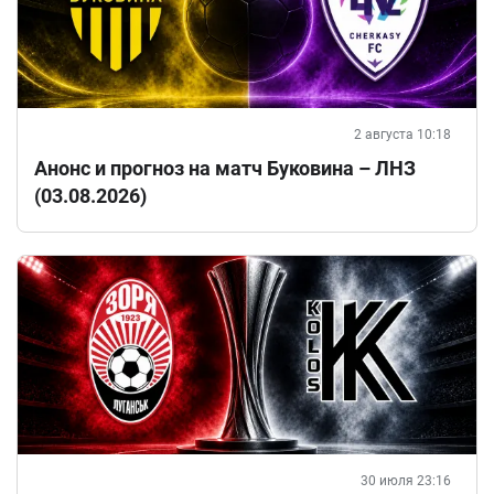
2 августа 10:18
Анонс и прогноз на матч Буковина – ЛНЗ
(03.08.2026)
30 июля 23:16