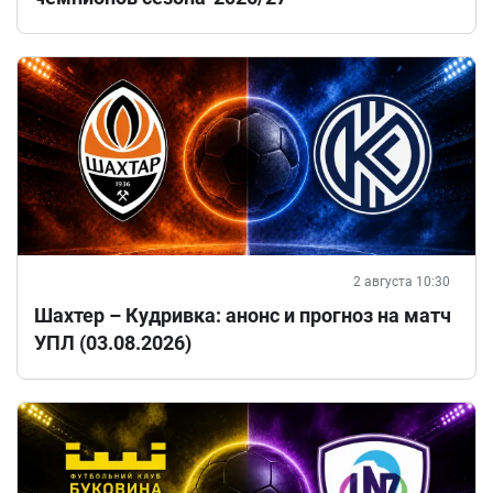
2 августа 10:30
Шахтер – Кудривка: анонс и прогноз на матч
УПЛ (03.08.2026)