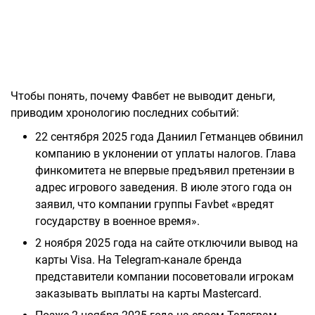
Чтобы понять, почему Фавбет не выводит деньги,
приводим хронологию последних событий:
22 сентября 2025 года Даниил Гетманцев обвинил
компанию в уклонении от уплаты налогов. Глава
финкомитета не впервые предъявил претензии в
адрес игрового заведения. В июле этого года он
заявил, что компании группы Favbet «вредят
государству в военное время».
2 ноября 2025 года на сайте отключили вывод на
карты Visa. На Telegram-канале бренда
представители компании посоветовали игрокам
заказывать выплаты на карты Mastercard.