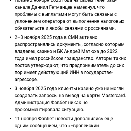
Позже 2 ноября 2025 года на своем Телеграм-
канале Даниил Гетманцев намекнул, что
проблемы с выплатами могут быть связаны с
уклонением оператора от выполнения налоговых
обязательств и якобы связями с россиянами.
2–3 ноября 2025 года в СМИ активно
распространялись документы, согласно которым
владелец казино и БК Андрей Матюха до 2022
года имел российское гражданство. Авторы таких
постов утверждают, что предприниматель до сих
пор имеет действующий ИНН в государстве-
агрессоре.
3 ноября 2025 года клиенты казино уже не могли
создавать запросы на вывод на карты Mastercard.
Администрация Фавбет никак не
прокомментировала ситуацию.
11 ноября Фавбет новости дополнились еще
одним сообщением, что «Европейский