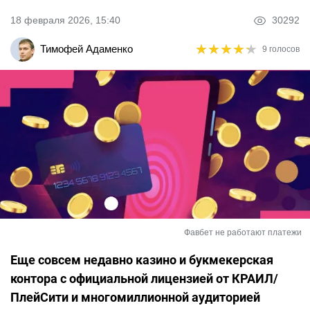
18 февраля 2026, 15:40
30292
★
★
★
★
★
★
★
★
★
★
Тимофей Адаменко
9 голосов
Фавбет не работают платежи
Еще совсем недавно казино и букмекерская
контора с официальной лицензией от КРАИЛ/
ПлейСити и многомиллионной аудиторией