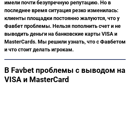
имели почти безупречную репутацию. Но в
последнее время ситуация резко изменилась:
клиенты площадки постоянно жалуются, что у
Фавбет проблемы. Нельзя пополнить счет и не
выводить деньги на банковские карты VISA и
MasterCards. Мы решили узнать, что с Фавбетом
и что стоит делать игрокам.
В Favbet проблемы с выводом на
VISA и MasterCard