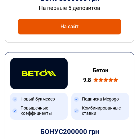
На первые 5 депозитов
На сайт
Бетон
9.8
Новый букмекер
Подписка Megogo
Повышенные
Комбинированные
коэффициенты
ставки
БОНУС
200000 грн