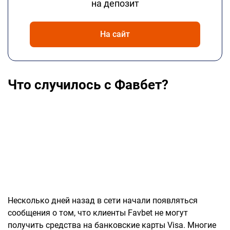
на депозит
На сайт
Что случилось с Фавбет?
Несколько дней назад в сети начали появляться
сообщения о том, что клиенты Favbet не могут
получить средства на банковские карты Visa. Многие