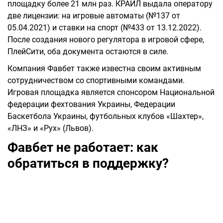
площадку более 21 млн раз. КРАИЛ выдала оператору
две лицензии: на игровые автоматы (№137 от
05.04.2021) и ставки на спорт (№433 от 13.12.2022).
После создания нового регулятора в игровой сфере,
ПлейСити, оба документа остаются в силе.
Компания Фавбет также известна своим активным
сотрудничеством со спортивными командами.
Игровая площадка является спонсором Национальной
федерации фехтования Украины, Федерации
Баскетбола Украины, футбольных клубов «Шахтер»,
«ЛНЗ» и «Рух» (Львов).
Фавбет не работает: как
обратиться в поддержку?