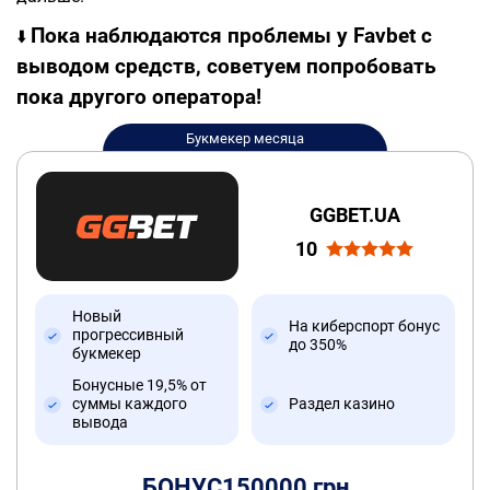
Пока наблюдаются проблемы у Favbet с
⬇️
выводом средств, советуем попробовать
пока другого оператора!
Букмекер месяца
GGBET.UA
10
Новый
На киберспорт бонус
прогрессивный
до 350%
букмекер
Бонусные 19,5% от
суммы каждого
Раздел казино
вывода
БОНУС
150000 грн