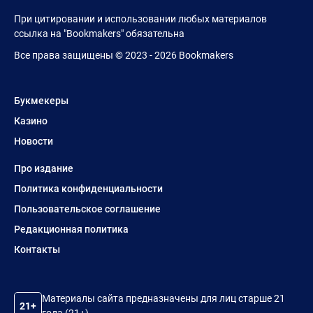
При цитировании и использовании любых материалов
ссылка на "Bookmakers" обязательна
Все права защищены © 2023 - 2026 Bookmakers
Букмекеры
Казино
Новости
Про издание
Политика конфиденциальности
Пользовательское соглашение
Редакционная политика
Контакты
Материалы сайта предназначены для лиц старше 21
21+