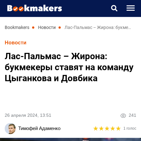
Букмекеры
bookmakers
новости
Лас-Пальмас – Жирона: букмекеры ставят на команду Цыганкова и Довбика
Новости
Прогнозы
Лас-Пальмас – Жирона:
Казино
букмекеры ставят на команду
Цыганкова и Довбика
Новости
UK
RU
26 апреля 2024, 13:51
241
★
★
★
★
★
★
★
★
★
★
Тимофей Адаменко
1 голос