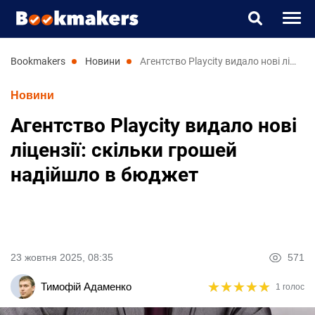
Букмекери
bookmakers
новини
Агентство Playcity видало нові ліцензії: скільки грошей надійшло в бюджет
Новини
Прогнози
Агентство Playcity видало нові
Казино
ліцензії: скільки грошей
надійшло в бюджет
Новини
RU
UK
23 жовтня 2025, 08:35
571
★
★
★
★
★
★
★
★
★
★
Тимофій Адаменко
1 голос