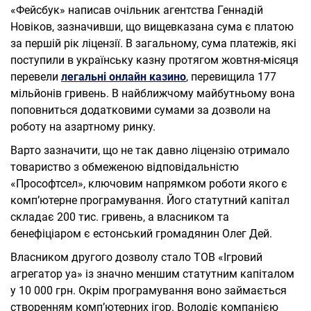
«Фейсбук» написав очільник агентства Геннадій
Новіков, зазначивши, що вищевказана сума є платою
за першій рік ліцензії. В загальному, сума платежів, які
поступили в українську казну протягом жовтня-місяця
перевели
легальні онлайн казино
, перевищила 177
мільйонів гривень. В найближчому майбутньому вона
поповниться додатковими сумами за дозволи на
роботу на азартному ринку.
Варто зазначити, що не так давно ліцензію отримало
товариство з обмеженою відповідальністю
«Прософтсел», ключовим напрямком роботи якого є
комп’ютерне програмування. Його статутний капітал
складає 200 тис. гривень, а власником та
бенефіціаром є естонський громадянин Олег Дей.
Власником другого дозволу стало ТОВ «Ігровий
агрегатор уа» із значно меншим статутним капіталом
у 10 000 грн. Окрім програмування воно займається
створенням комп’ютерних ігор. Володіє компанією