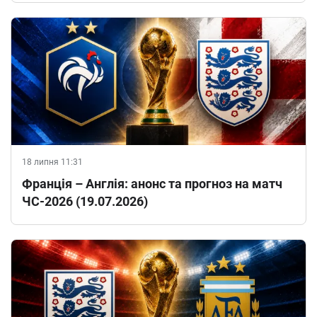
18 липня 11:31
Франція – Англія: анонс та прогноз на матч
ЧС-2026 (19.07.2026)