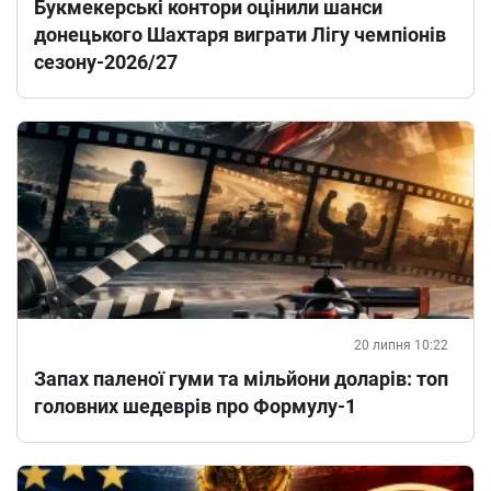
Букмекерські контори оцінили шанси
донецького Шахтаря виграти Лігу чемпіонів
сезону-2026/27
20 липня 10:22
Запах паленої гуми та мільйони доларів: топ
головних шедеврів про Формулу-1