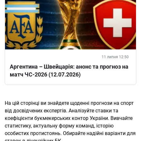
11 липня 12:50
Аргентина – Швейцарія: анонс та прогноз на
матч ЧС-2026 (12.07.2026)
На цій сторінці ви знайдете щоденні прогнози на спорт
від досвідчених експертів. Аналізуйте ставки та
коефіцієнти букмекерських контор України. Вивчайте
статистику, актуальну форму команд, історію
особистих протистоянь. Обирайте надійні варіанти для
ставок в ліцензійних БК.