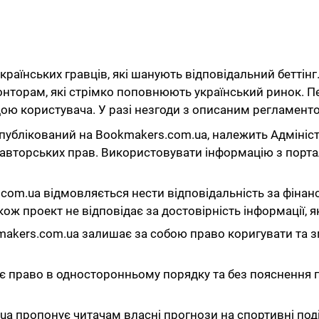
українських гравців, які шанують відповідальний бетті
онторам, які стрімко поповнюють український ринок. П
ою користувача. У разі незгоди з описаним регламент
публікований на Bookmakers.com.ua, належить Адмініст
авторських прав. Використовувати інформацію з порта
.com.ua відмовляється нести відповідальність за фінансо
кож проект не відповідає за достовірність інформації, 
makers.com.ua залишає за собою право коригувати та 
ає право в односторонньому порядку та без пояснення 
a пропонує читачам власні прогнози на спортивні події