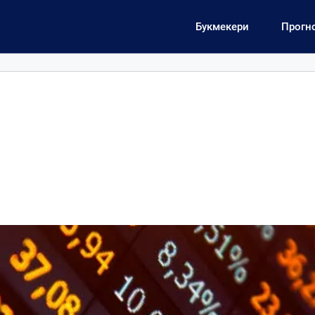
Букмекери
Прогн