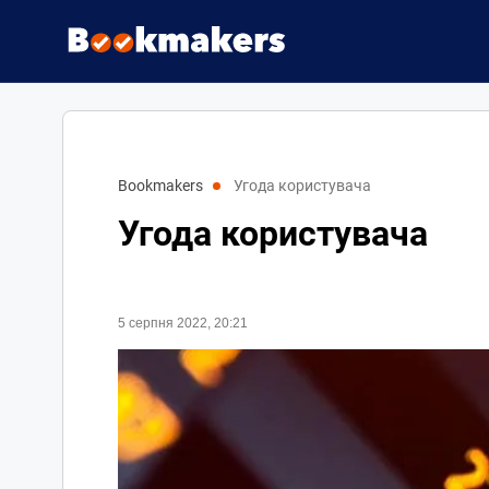
bookmakers
Угода користувача
Угода користувача
5 серпня 2022, 20:21