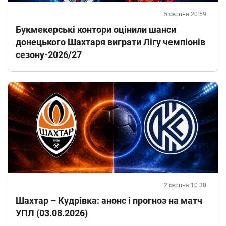
5 серпня 20:59
Букмекерські контори оцінили шанси
донецького Шахтаря виграти Лігу чемпіонів
сезону-2026/27
2 серпня 10:30
Шахтар – Кудрівка: анонс і прогноз на матч
УПЛ (03.08.2026)