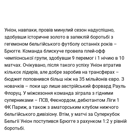
Уніон, навпаки, провів минулий сезон надуспішно,
здобувши історичне золото в запеклій боротьбі з
гегемоном бельгійського футболу останніх років –
Брюгге. Команда блискуче провела плей-офф
чемпіонської групи, здобувши 9 перемог і 1 нічию в 10
матчах. Очікувано, після такого успіху Уніон втратив
кількох лідерів, але добре заробив на трансферах –
бюджет поповнився більш ніж на 35 мільйонів євро. З
новачків – поки що лише австрійський форвард Рауль
Флоруц. У міжсезоння команда зіграла з гідними
суперниками – ПСВ, Феєнордом, дебютантом Ліги 1
ФК Париж, а також з аматорським клубом нижчого
бельгійського дивізіону. Втім, у матчі за Суперкубок
Бельгії Уніон поступився Брюгге з рахунком 1:2 у рівній
боротьбі.