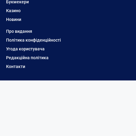
Букмекери
Казино
Новини
Про видання
Політика конфіденційності
Угода користувача
Редакційна політика
Контакти
Матеріали сайту призначені для осіб старше 21 року
21+
(21+)
Сайт bookmakers.com.ua не проводить ігри на реальні та/або
віртуальні гроші, також сайт не приймає ні в якій формі
оплату ставок та/інших платежів, які пов’язані/можуть бути
пов’язані з азартними іграми, букмекерами чи
тоталізаторами. Будь-які матеріали на інформаційному