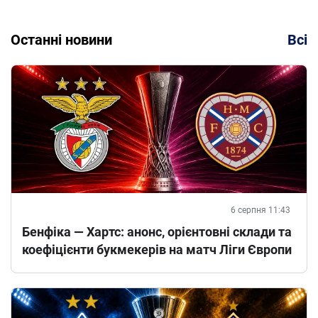
Останні новини
Всі
6 серпня 11:43
Бенфіка — Хартс: анонс, орієнтовні склади та
коефіцієнти букмекерів на матч Ліги Європи