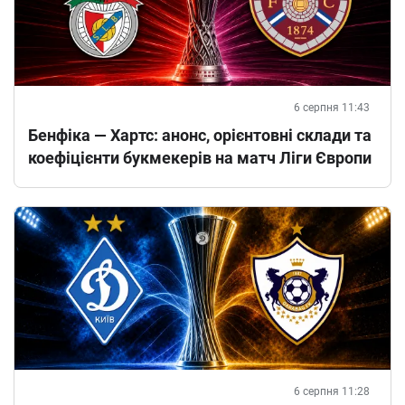
6 серпня 11:43
Бенфіка — Хартс: анонс, орієнтовні склади та
коефіцієнти букмекерів на матч Ліги Європи
6 серпня 11:28