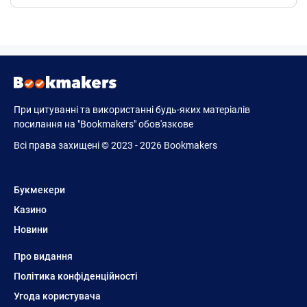
При цитуванні та використанні будь-яких матеріалів
посилання на "Bookmakers" обов'язкове
Всі права захищені © 2023 - 2026 Bookmakers
Букмекери
Казино
Новини
Про видання
Політика конфіденційності
Угода користувача