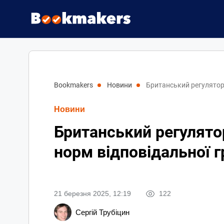
bookmakers
новини
Британський регулятор
Новини
Британський регулято
норм відповідальної г
21 березня 2025, 12:19
122
Сергій Трубіцин