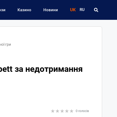
UK
RU
ози
Казино
Новини
ої гри
ett за недотримання
★
★
★
★
★
★
★
★
★
★
0 голосів