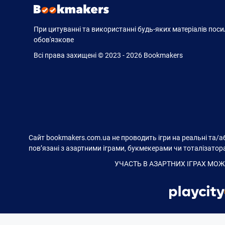
При цитуванні та використанні будь-яких матеріалів пос
обов'язкове
Всі права захищені © 2023 - 2026 Bookmakers
Сайт bookmakers.com.ua не проводить ігри на реальні та/аб
пов’язані з азартними іграми, букмекерами чи тоталізатор
УЧАСТЬ В АЗАРТНИХ ІГРАХ МОЖ