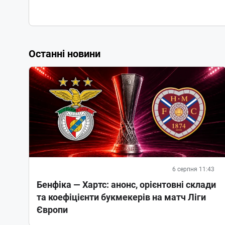
Останні новини
6 серпня 11:43
Бенфіка — Хартс: анонс, орієнтовні склади
та коефіцієнти букмекерів на матч Ліги
Європи