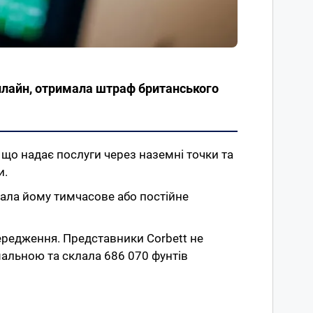
онлайн, отримала штраф британського
, що надає послуги через наземні точки та
и.
вала йому тимчасове або постійне
передження. Представники Corbett не
альною та склала 686 070 фунтів