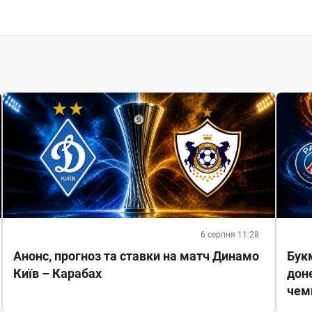
6 серпня 11:28
Анонс, прогноз та ставки на матч Динамо
Бук
Київ – Карабах
дон
чем