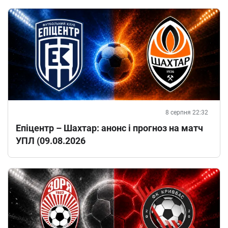
8 серпня 22:32
Епіцентр – Шахтар: анонс і прогноз на матч
УПЛ (09.08.2026