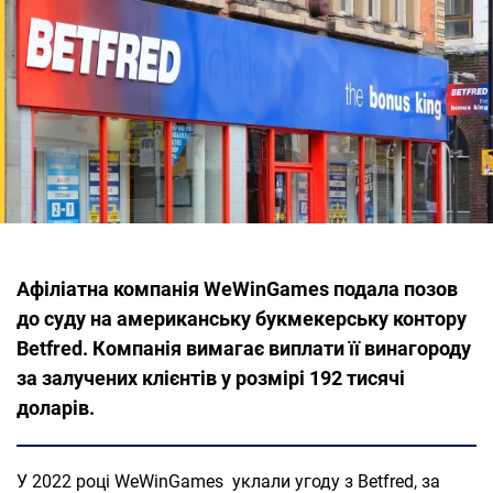
Афіліатна компанія WeWinGames подала позов
до суду на американську букмекерську контору
Betfred. Компанія вимагає виплати її винагороду
за залучених клієнтів у розмірі 192 тисячі
доларів.
У 2022 році WeWinGames уклали угоду з Betfred, за