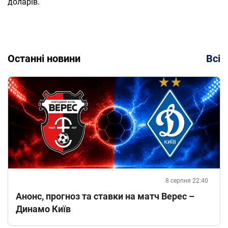
доларів.
Останні новини
Всі
8 серпня 22:40
Анонс, прогноз та ставки на матч Верес –
Динамо Київ