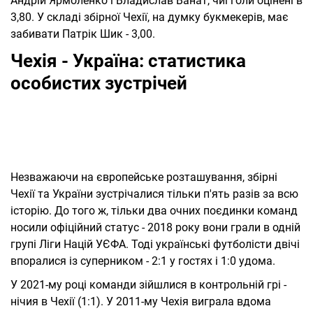
Андрій Ярмоленко і Владислав Ванат, чиї голи оцінені в
3,80. У складі збірної Чехії, на думку букмекерів, має
забивати Патрік Шик - 3,00.
Чехія - Україна: статистика
особистих зустрічей
Незважаючи на європейське розташування, збірні
Чехії та України зустрічалися тільки п'ять разів за всю
історію. До того ж, тільки два очних поєдинки команд
носили офіційний статус - 2018 року вони грали в одній
групі Ліги Націй УЄФА. Тоді українські футболісти двічі
впоралися із суперником - 2:1 у гостях і 1:0 удома.
У 2021-му році команди зійшлися в контрольній грі -
нічия в Чехії (1:1). У 2011-му Чехія виграла вдома