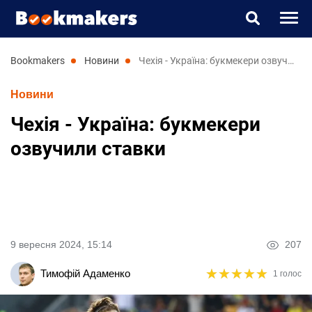
Букмекери
bookmakers
новини
Чехія - Україна: букмекери озвучили ставки
Новини
Прогнози
Чехія - Україна: букмекери
Казино
озвучили ставки
Новини
RU
UK
9 вересня 2024, 15:14
207
★
★
★
★
★
★
★
★
★
★
Тимофій Адаменко
1 голос