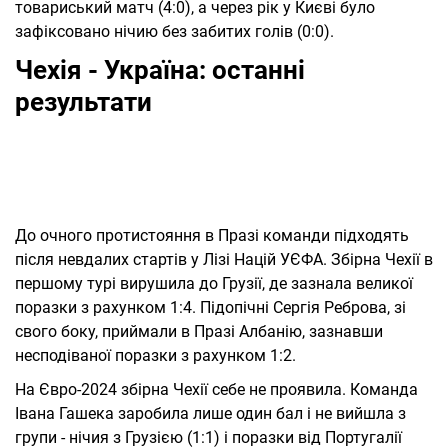
товариський матч (4:0), а через рік у Києві було
зафіксовано нічию без забитих голів (0:0).
Чехія - Україна: останні
результати
До очного протистояння в Празі команди підходять
після невдалих стартів у Лізі Націй УЄФА. Збірна Чехії в
першому турі вирушила до Грузії, де зазнала великої
поразки з рахунком 1:4. Підопічні Сергія Реброва, зі
свого боку, приймали в Празі Албанію, зазнавши
несподіваної поразки з рахунком 1:2.
На Євро-2024 збірна Чехії себе не проявила. Команда
Івана Гашека заробила лише один бал і не вийшла з
групи - нічия з Грузією (1:1) і поразки від Португалії