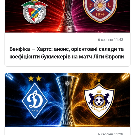
6 серпня 11:43
Бенфіка — Хартс: анонс, орієнтовні склади та
коефіцієнти букмекерів на матч Ліги Європи
6 серпня 11:28