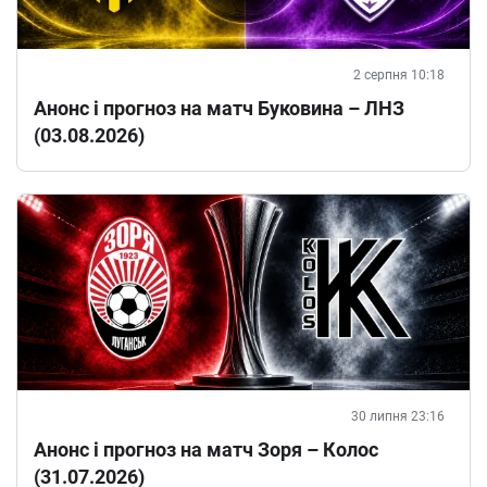
2 серпня 10:18
Анонс і прогноз на матч Буковина – ЛНЗ
(03.08.2026)
30 липня 23:16
Анонс і прогноз на матч Зоря – Колос
(31.07.2026)