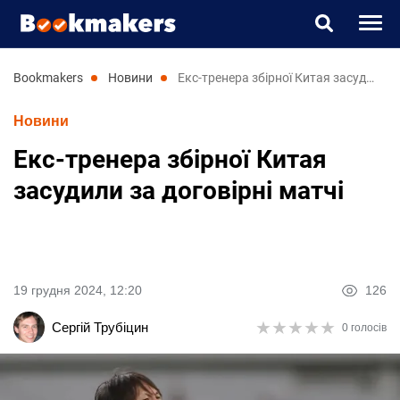
Букмекери
bookmakers
новини
Екс-тренера збірної Китая засудили за договірні матчі
Новини
Прогнози
Екс-тренера збірної Китая
Казино
засудили за договірні матчі
Новини
RU
UK
19 грудня 2024, 12:20
126
★
★
★
★
★
★
★
★
★
★
Сергій Трубіцин
0 голосів