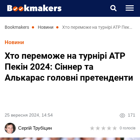
Букмекери
bookmakers
новини
Хто переможе на турнірі ATP Пекін 2024: Сіннер та Алькарас головні претенденти
Новини
Прогнози
Хто переможе на турнірі ATP
Казино
Пекін 2024: Сіннер та
Алькарас головні претенденти
Новини
RU
UK
25 вересня 2024, 14:54
171
★
★
★
★
★
★
★
★
★
★
Сергій Трубіцин
0 голосів