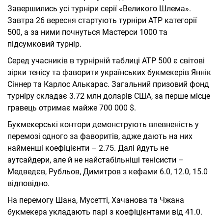
Завершились усі турніри серії «Великого Шлема».
Завтра 26 вересня стартують турніри ATP категорії
500, а за ними почнуться Мастерси 1000 та
підсумковий турнір.
Серед учасників в турнірній таблиці ATP 500 є світові
зірки тенісу та фаворити українських букмекерів Яннік
Сіннер та Карлос Алькарас. Загальний призовий фонд
турніру складає 3.72 млн доларів США, за перше місце
гравець отримає майже 700 000 $.
Букмекерські контори демонструють впевненість у
перемозі одного за фаворитів, адже дають на них
найменші коефіцієнти – 2.75. Далі йдуть не
аутсайдери, але й не найстабільніші тенісисти –
Медведєв, Рубльов, Димитров з кефами 6.0, 12.0, 15.0
відповідно.
На перемогу Шана, Мусетті, Хачанова та Чжана
букмекера укладають парі з коефіцієнтами від 41.0.