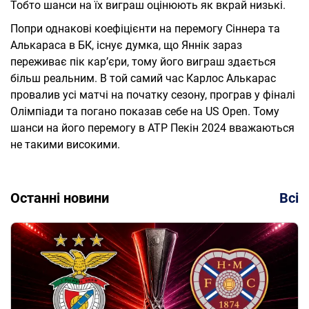
Тобто шанси на їх виграш оцінюють як вкрай низькі.
Попри однакові коефіцієнти на перемогу Сіннера та
Алькараса в БК, існує думка, що Яннік зараз
переживає пік кар’єри, тому його виграш здається
більш реальним. В той самий час Карлос Алькарас
провалив усі матчі на початку сезону, програв у фіналі
Олімпіади та погано показав себе на US Open. Тому
шанси на його перемогу в ATP Пекін 2024 вважаються
не такими високими.
Останні новини
Всі