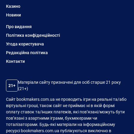
Казино
Новини
Про видання
Політика конфіденційності
Угода користувача
Редакційна політика
Контакти
Матеріали сайту призначені для осіб старше 21 року
21+
(21+)
Сайт bookmakers.com.ua не проводить ігри на реальні та/або
віртуальні гроші, також сайт не приймає ні в якій формі
оплату ставок та/інших платежів, які пов’язані/можуть бути
пов’язані з азартними іграми, букмекерами чи
тоталізаторами. Будь-які матеріали на інформаційному
ресурсі bookmakers.com.ua публікуються виключно в