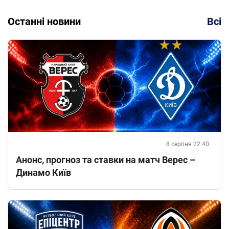
Останні новини
Всі
8 серпня 22:40
Анонс, прогноз та ставки на матч Верес –
Динамо Київ