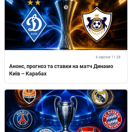
6 серпня 11:28
Анонс, прогноз та ставки на матч Динамо
Київ – Карабах