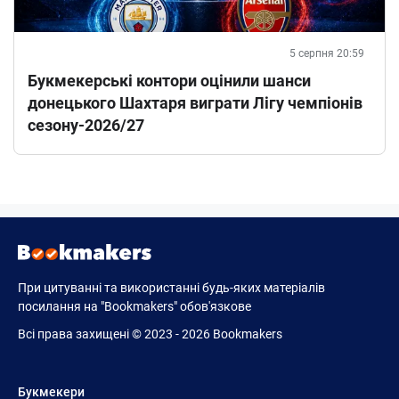
5 серпня 20:59
Букмекерські контори оцінили шанси
донецького Шахтаря виграти Лігу чемпіонів
сезону-2026/27
При цитуванні та використанні будь-яких матеріалів
посилання на "Bookmakers" обов'язкове
Всі права захищені © 2023 - 2026 Bookmakers
Букмекери