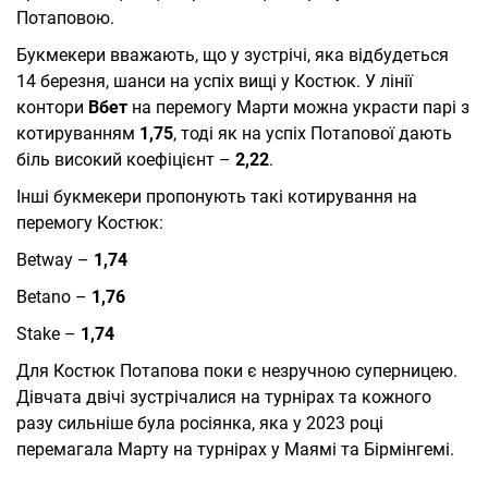
Потаповою.
Букмекери вважають, що у зустрічі, яка відбудеться
14 березня, шанси на успіх вищі у Костюк. У лінії
контори
Вбет
на перемогу Марти можна украсти парі з
котируванням
1,75
, тоді як на успіх Потапової дають
біль високий коефіцієнт –
2,22
.
Інші букмекери пропонують такі котирування на
перемогу Костюк:
Betway –
1,74
Betano –
1,76
Stake –
1,74
Для Костюк Потапова поки є незручною суперницею.
Дівчата двічі зустрічалися на турнірах та кожного
разу сильніше була росіянка, яка у 2023 році
перемагала Марту на турнірах у Маямі та Бірмінгемі.