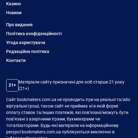
Казино
Новини
Про видання
Політика конфіденційності
Угода користувача
Редакційна політика
Контакти
Матеріали сайту призначені для осіб старше 21 року
21+
(21+)
Сайт bookmakers.com.ua не проводить ігри на реальні та/або
віртуальні гроші, також сайт не приймає ні в якій формі
оплату ставок та/інших платежів, які пов’язані/можуть бути
пов’язані з азартними іграми, букмекерами чи
тоталізаторами. Будь-які матеріали на інформаційному
ресурсі bookmakers.com.ua публікуються виключно в