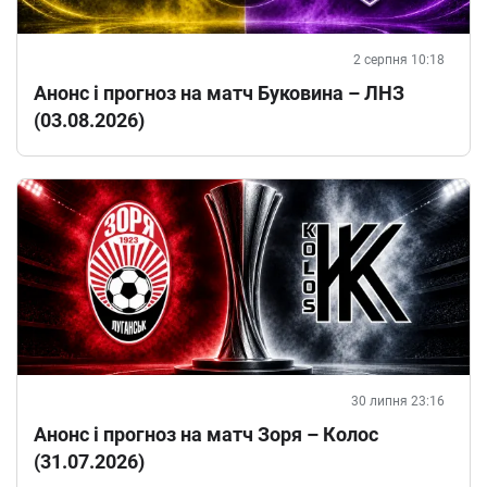
2 серпня 10:18
Анонс і прогноз на матч Буковина – ЛНЗ
(03.08.2026)
30 липня 23:16
Анонс і прогноз на матч Зоря – Колос
(31.07.2026)