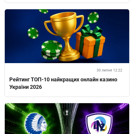
30 липня 12:22
Рейтинг ТОП-10 найкращих онлайн казино
України 2026