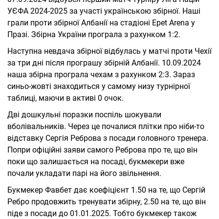
УЄФА 2024-2025 за участі українською збірної. Наші
грали проти збірної Албанії на стадіоні Epet Arena у
Празі. Збірна України програла з рахунком 1:2.
Наступна невдача збірної відбулась у матчі проти Чехії
за три дні після програшу збірній Албанії. 10.09.2024
наша збірна програла чехам з рахунком 2:3. Зараз
синьо-жовті знаходиться у самому низу турнірної
таблиці, маючи в активі 0 очок.
Дві дошкульні поразки поспіль шокували
вболівальників. Через це почалися плітки про ніби-то
відставку Сергія Реброва з посади головного тренера.
Попри офіційні заяви самого Реброва про те, що він
поки що залишається на посаді, букмекери вже
почали укладати парі на його звільнення.
Букмекер Фавбет дає коефіцієнт 1.50 на те, що Сергій
Ребро продовжить тренувати збірну, 2.50 на те, що він
піде з посади до 01.01.2025. Тобто букмекер також