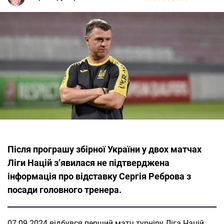
Після програшу збірної України у двох матчах
Ліги Націй з’явилася не підтверджена
інформація про відставку Сергія Реброва з
посади головного тренера.
07.09.2024 відбувся перший матч турніру Ліга Націй