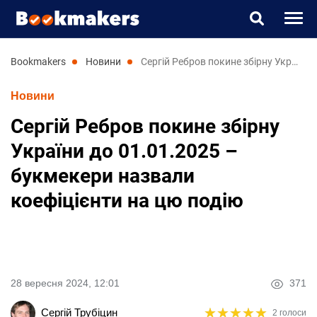
Букмекери
bookmakers
новини
Сергій Ребров покине збірну України до 01.01.2025 – букмекери назвали коефіцієнти на цю подію
Новини
Прогнози
Сергій Ребров покине збірну
Казино
України до 01.01.2025 –
букмекери назвали
Новини
коефіцієнти на цю подію
RU
UK
28 вересня 2024, 12:01
371
★
★
★
★
★
★
★
★
★
★
Сергій Трубіцин
2 голоси