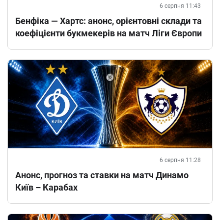
6 серпня 11:43
Бенфіка — Хартс: анонс, орієнтовні склади та
коефіцієнти букмекерів на матч Ліги Європи
6 серпня 11:28
Анонс, прогноз та ставки на матч Динамо
Київ – Карабах