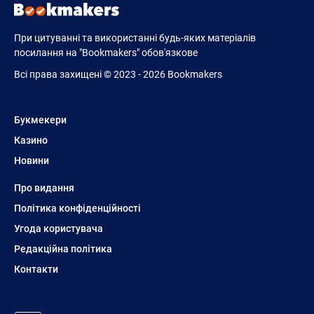
При цитуванні та використанні будь-яких матеріалів
посилання на "Bookmakers" обов'язкове
Всі права захищені © 2023 - 2026 Bookmakers
Букмекери
Казино
Новини
Про видання
Політика конфіденційності
Угода користувача
Редакційна політика
Контакти