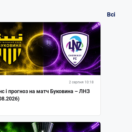
Всі
2 серпня 10:18
нс і прогноз на матч Буковина – ЛНЗ
08.2026)