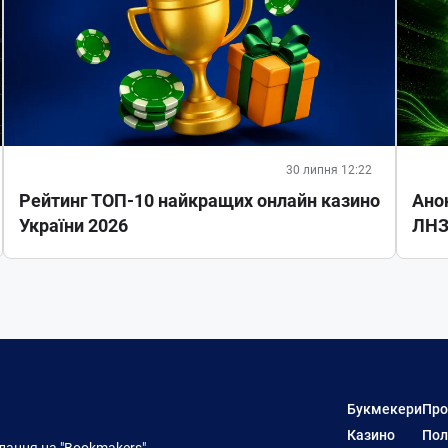
30 липня 12:22
Рейтинг ТОП-10 найкращих онлайн казино
Анон
України 2026
ЛН
Букмекери
Про
Казино
Пол