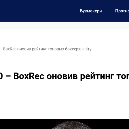
Букмекери
Прогн
 – BoxRec оновив рейтинг топовых боксерів світу
10 – BoxRec оновив рейтинг то