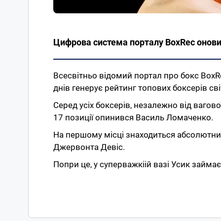
Цифрова система порталу BoxRec оновила
Всесвітньо відомий портал про бокс BoxRe
днів генерує рейтинг топових боксерів с
Серед усіх боксерів, незалежно від вагової
17 позиції опинився Василь Ломаченко.
На першому місці знаходиться абсолютний 
Джервонта Девіс.
Попри це, у суперважкіій вазі Усик займає