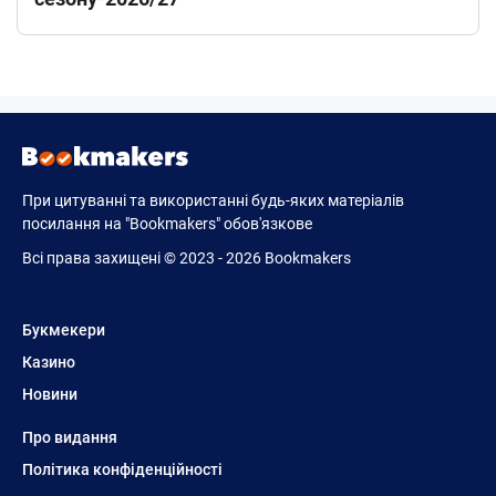
При цитуванні та використанні будь-яких матеріалів
посилання на "Bookmakers" обов'язкове
Всі права захищені © 2023 - 2026 Bookmakers
Букмекери
Казино
Новини
Про видання
Політика конфіденційності