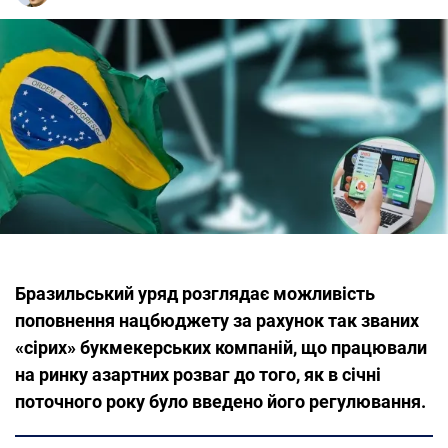
Бразильський уряд розглядає можливість
поповнення нацбюджету за рахунок так званих
«сірих» букмекерських компаній, що працювали
на ринку азартних розваг до того, як в січні
поточного року було введено його регулювання.