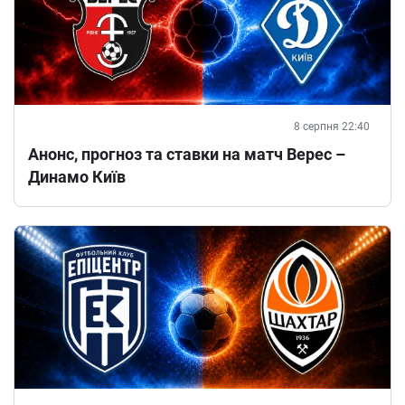
8 серпня 22:40
Анонс, прогноз та ставки на матч Верес –
Динамо Київ