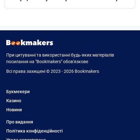
При цитуванні та використанні будь-яких матеріалів
посилання на "Bookmakers" обов'язкове
Всі права захищені © 2023 - 2026 Bookmakers
Букмекери
Казино
Новини
Про видання
Політика конфіденційності