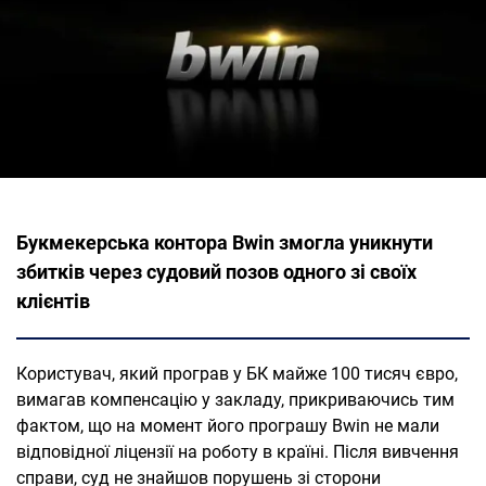
Букмекерська контора Bwin змогла уникнути
збитків через судовий позов одного зі своїх
клієнтів
Користувач, який програв у БК майже 100 тисяч євро,
вимагав компенсацію у закладу, прикриваючись тим
фактом, що на момент його програшу Bwin не мали
відповідної ліцензії на роботу в країні. Після вивчення
справи, суд не знайшов порушень зі сторони