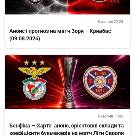
8 серпня 22:23
Анонс і прогноз на матч Зоря – Кривбас
(09.08.2026)
6 серпня 11:43
Бенфіка — Хартс: анонс, орієнтовні склади та
коефіцієнти букмекерів на матч Ліги Європи