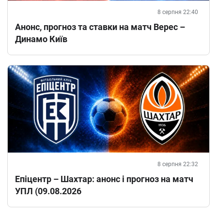
8 серпня 22:40
Анонс, прогноз та ставки на матч Верес –
Динамо Київ
8 серпня 22:32
Епіцентр – Шахтар: анонс і прогноз на матч
УПЛ (09.08.2026