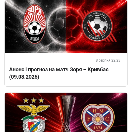
8 серпня 22:23
Анонс і прогноз на матч Зоря – Кривбас
(09.08.2026)