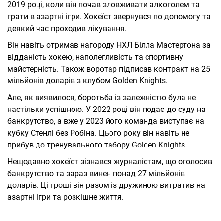
2019 році, коли він почав зловживати алкоголем та
грати в азартні ігри. Хокеїст звернувся по допомогу та
деякий час проходив лікування.
Він навіть отримав нагороду НХЛ Білла Мастертона за
відданість хокею, наполегливість та спортивну
майстерність. Також воротар підписав контракт на 25
мільйонів доларів з клубом Golden Knights.
Але, як виявилося, боротьба із залежністю була не
настільки успішною. У 2022 році він подає до суду на
банкрутство, а вже у 2023 його команда виступає на
кубку Стенлі без Робіна. Цього року він навіть не
прибув до тренувального табору Golden Knights.
Нещодавно хокеїст зізнався журналістам, що оголосив
банкрутство та зараз винен понад 27 мільйонів
доларів. Ці гроші він разом із дружиною витратив на
азартні ігри та розкішне життя.