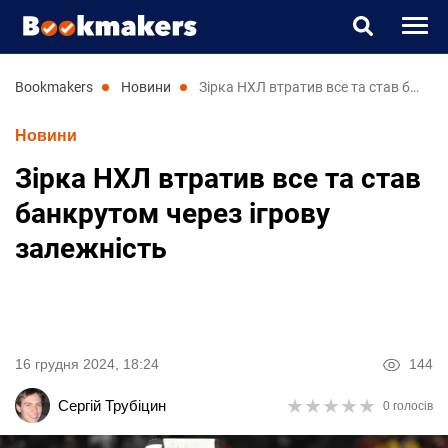
Букмекери
bookmakers
новини
Зірка НХЛ втратив все та став банкрутом через ігрову залежність
Новини
Прогнози
Зірка НХЛ втратив все та став
Казино
банкрутом через ігрову
залежність
Новини
RU
UK
16 грудня 2024, 18:24
144
★
★
★
★
★
★
★
★
★
★
Сергій Трубіцин
0 голосів