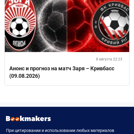
8 августа 22:23
Анонс и прогноз на матч Заря – Кривбасс
(09.08.2026)
При цитировании и использовании любых материалов