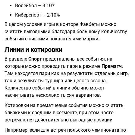
Волейбол – 3-10%
Киберспорт – 2-10%
В целом условия игры в конторе Фавбеты можно
считать выгодными благодаря большому количеству
событий с низкими показателями маржи.
Линии и котировки
В разделе
Спорт
представлены все события, на
которые можно проводить пари в режиме
Прематч
.
Там находятся пари как на результаты отдельных игр,
так и результаты турнира или целого сезона.
Количество событий в линии обычно может
насчитывать несколько тысяч вариантов.
Котировки на прематчевые события можно считать
близкими к средним в сегменте, при этом часто
встречаются действительно выгодные позиции.
Например, если для встреч польского чемпионата по