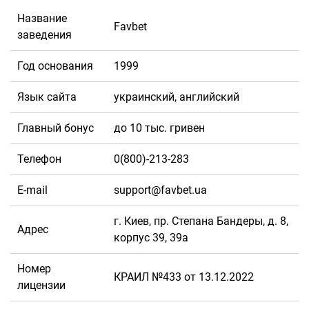
Название
Favbet
заведения
Год основания
1999
Язык сайта
украинский, английский
Главный бонус
до 10 тыс. гривен
Телефон
0(800)-213-283
E-mail
support@favbet.ua
г. Киев, пр. Степана Бандеры, д. 8,
Адрес
корпус 39, 39а
Номер
КРАИЛ №433 от 13.12.2022
лицензии