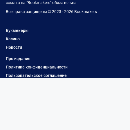
ссылка на "Bookmakers" обязательна
Все права защищены © 2023 - 2026 Bookmakers
Букмекеры
Казино
Новости
Про издание
Политика конфиденциальности
Пользовательское соглашение
Редакционная политика
Контакты
Материалы сайта предназначены для лиц старше 21
21+
года (21+)
Сайт bookmakers.com.ua не проводит игры на реальные и/