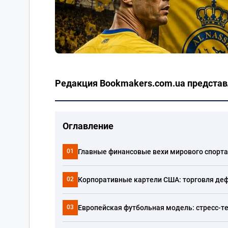
Редакция Bookmakers.com.ua представ
Оглавление
Главные финансовые вехи мирового спорта
01
Корпоративные картели США: торговля де
02
Европейская футбольная модель: стресс-т
03