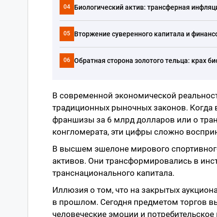
Биологический актив: трансферная инфляц
04
Вторжение суверенного капитала и финанс
05
Обратная сторона золотого тельца: крах б
06
В современной экономической реальност
традиционных рыночных законов. Когда
франшизы за 6 млрд долларов или о тр
конгломерата, эти цифры сложно воспри
В высшем эшелоне мирового спортивного
активов. Они трансформировались в инст
транснационального капитала.
Иллюзия о том, что на закрытых аукцио
в прошлом. Сегодня предметом торгов вы
человеческие эмоции и потребительское