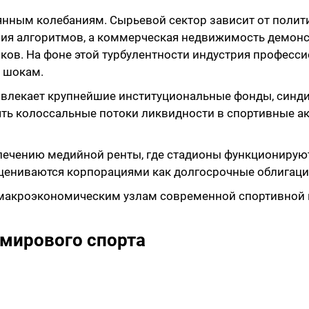
ным колебаниям. Сырьевой сектор зависит от политич
ния алгоритмов, а коммерческая недвижимость демонс
ов. На фоне этой турбулентности индустрия професс
м шокам.
влекает крупнейшие институциональные фонды, синди
ять колоссальные потоки ликвидности в спортивные а
влечению медийной ренты, где стадионы функционирую
оцениваются корпорациями как долгосрочные облигаци
макроэкономическим узлам современной спортивной и
мирового спорта