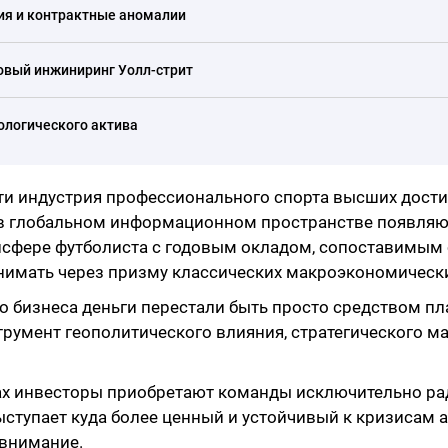
ия и контрактные аномалии
овый инжиниринг Уолл-стрит
иологического актива
и индустрия профессионального спорта высших дости
 в глобальном информационном пространстве появляю
ансфере футболиста с годовым окладом, сопоставимы
нимать через призму классических макроэкономическ
 бизнеса деньги перестали быть просто средством п
румент геополитического влияния, стратегического ма
нах инвесторы приобретают команды исключительно ра
ступает куда более ценный и устойчивый к кризисам 
 внимание.