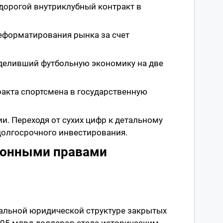
 дорогой внутриклубный контракт в
реформатирования рынка за счет
зделивший футбольную экономику на две
тракта спортсмена в государственную
. Переходя от сухих цифр к детальному
долгосрочного инвестирования.
зионными правами
кальной юридической структуре закрытых
,05 млрд долларов стала историческим