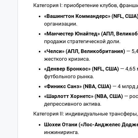
Категория I: приобретение клубов, фран
«Вашингтон Коммандерс» (NFL, США
организации.
«Манчестер Юнайтед» (АПЛ, Великоб
продажи стратегической доли.
«Челси» (АПЛ, Великобритания)
— 5,
жесткого кризиса.
«Денвер Бронкос» (NFL, США)
— 4,65
футбольного рынка.
«Финикс Санз» (NBA, США)
— 4 млрд 
«Шарлотт Хорнетс» (NBA, США)
— рос
депрессивного актива.
Категория II: индивидуальные трансферы
Шохеи Отани («Лос-Анджелес Додже
инжиниринга.