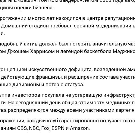
ципы оценки бизнеса.
ротяжении многих лет находился в центре репутационн
 Домашний стадион требовал срочной модернизации в
ми.
подобный актив должен был потерять значительную ча
ом Джошем Харрисом и легендой баскетбола Мэджико
онцепцией искусственного дефицита, возведенной аме
2 действующие франшизы, и расширение состава участ
изшие дивизионы и потерю статуса.
ппа инвесторов покупала не устаревшую инфраструкту
иги. На сегодняшний день общая стоимость медийных 
тва распределяются между всеми участниками картеля 
поражений, каждый клуб гарантированно получает окол
аниям CBS, NBC, Fox, ESPN и Amazon.