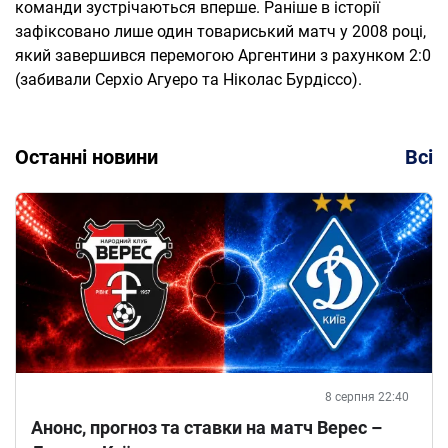
команди зустрічаються вперше. Раніше в історії
зафіксовано лише один товариський матч у 2008 році,
який завершився перемогою Аргентини з рахунком 2:0
(забивали Серхіо Агуеро та Ніколас Бурдіссо).
Останні новини
Всі
8 серпня 22:40
Анонс, прогноз та ставки на матч Верес –