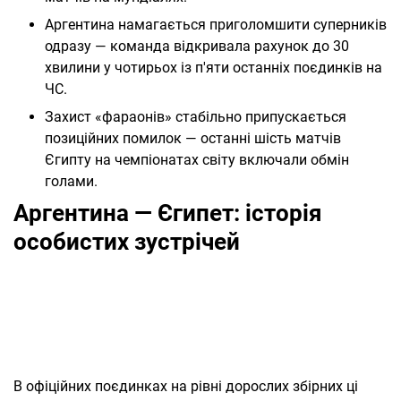
Аргентина намагається приголомшити суперників
одразу — команда відкривала рахунок до 30
хвилини у чотирьох із п'яти останніх поєдинків на
ЧС.
Захист «фараонів» стабільно припускається
позиційних помилок — останні шість матчів
Єгипту на чемпіонатах світу включали обмін
голами.
Аргентина — Єгипет: історія
особистих зустрічей
В офіційних поєдинках на рівні дорослих збірних ці