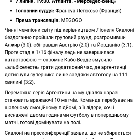
7 липня. 19:00. Атланта. «Мерседес-Бенц»
Головний суддя:
Франсуа Летексьє (Франція)
Пряма трансляція:
MEGOGO
Чинні чемпіони світу під керівництвом Ліонеля Скалоні
бездоганно пройшли груповий раунд, розгромивши
Алжир (3:0), обігравши Австрію (2:0) та Йорданію (3:1).
Проте стадія 1/16 фіналу ледь не завершилася
катастрофою — скромне Кабо-Верде змусило
«альбіселесте» грати додатковий час, де аргентинці
дотиснули суперника лише завдяки автоголу на 111
хвилині (3:2).
Переможна серія Аргентини на мундіалях наразі
становить вражаючі 10 матчів. Команда перебуває на
шаленому емоційному підйомі, а її лідери, хоч і
виснажені двома годинами футболу в попередньому
матчі, готові домінувати на полі.
Скалоні на пресконференції заявив, що не збирається