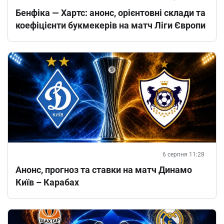
Бенфіка — Хартс: анонс, орієнтовні склади та
коефіцієнти букмекерів на матч Ліги Європи
6 серпня 11:28
Анонс, прогноз та ставки на матч Динамо
Київ – Карабах