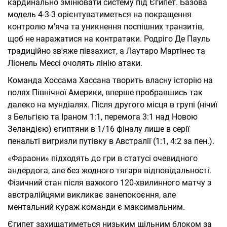
кардинально змінювати систему під Єгипет. Базова
модель 4-3-3 орієнтуватиметься на покращення
контролю м'яча та уникнення поспішних транзитів,
щоб не наражатися на контратаки. Родріго Де Пауль
традиційно зв'яже півзахист, а Лаутаро Мартінес та
Ліонель Мессі очолять лінію атаки.
Команда Хоссама Хассана творить власну історію на
полях Північної Америки, вперше пробравшись так
далеко на мундіалях. Після другого місця в групі (нічиї
з Бельгією та Іраном 1:1, перемога 3:1 над Новою
Зеландією) єгиптяни в 1/16 фіналу лише в серії
пенальті вигризли путівку в Австралії (1:1, 4:2 за пен.).
«Фараони» підходять до гри в статусі очевидного
андердога, але без жодного тягаря відповідальності.
Фізичний стан після важкого 120-хвилинного матчу з
австралійцями викликає занепокоєння, але
ментальний кураж команди є максимальним.
Єгипет захищатиметься низьким щільним блоком за