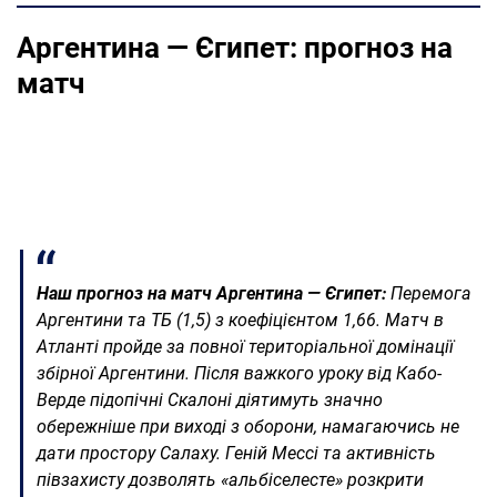
Аргентина — Єгипет: прогноз на
матч
Наш прогноз на матч Аргентина — Єгипет:
Перемога
Аргентини та ТБ (1,5) з коефіцієнтом 1,66. Матч в
Атланті пройде за повної територіальної домінації
збірної Аргентини. Після важкого уроку від Кабо-
Верде підопічні Скалоні діятимуть значно
обережніше при виході з оборони, намагаючись не
дати простору Салаху. Геній Мессі та активність
півзахисту дозволять «альбіселесте» розкрити