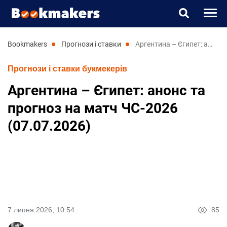
Букмекери
bookmakers
прогнози і ставки
Аргентина – Єгипет: анонс та прогноз на матч ЧС-2026 (07.07.2026)
Прогнози і ставки букмекерів
Прогнози
Аргентина – Єгипет: анонс та
Казино
прогноз на матч ЧС-2026
(07.07.2026)
Новини
RU
UK
7 липня 2026, 10:54
85