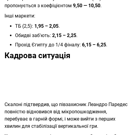
пропонується з коефіцієнтом
9,50 — 10,50
.
Інші маркети:
ТБ (2,5):
1,95 – 2,05
.
Обидві заб'ють:
2,15 – 2,25
.
Прохід Єгипту до 1/4 фіналу:
6,15 – 6,25
.
Кадрова ситуація
Скалоні підтвердив, що півзахисник Леандро Паредес
повністю відновився від мікропошкодження,
перебуває в гарній формі, і може вийти з перших
хвилин для стабілізації вертикальної гри.